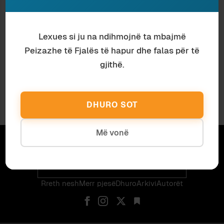
Lexues si ju na ndihmojnë ta mbajmë
Peizazhe të Fjalës të hapur dhe falas për të
gjithë.
DHURO SOT
Më vonë
Abonohu për të marrë artikujt e rinj me email.
Email
Abonohu
Rreth nesh
Merr pjes​​ë​
Dhuro
Arkivi
Autorët