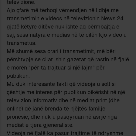
televizione.
Ajo çfarë më tërhoqi vëmendjen në lidhje me
transmetimin e videos në televizionin News 24
gjatë këtyre ditëve nuk ishte aq përmbajtja e
saj, sesa natyra e medias në të cilën kjo video u
transmetua.
Më shumë sesa orari i transmetimit, më bëri
përshtypje se cilat ishin gazetat që rastin në fjalë
e morën “për ta trajtuar si një lajm” për
publikun.
Mu duk interesante fakti që videoja u soll si
çështje me interes për publikun pikërisht në një
televizion informativ dhe në mediat print (dhe
online) që janë brenda të njëjtës familje
pronësie, dhe nuk u pasqyruan në asnjë nga
mediat e tjera gjeneraliste.
Videoja në fjalë ka pasur trajtime të ndryshme