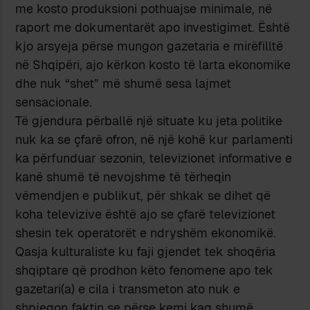
me kosto produksioni pothuajse minimale, në
raport me dokumentarët apo investigimet. Është
kjo arsyeja përse mungon gazetaria e mirëfilltë
në Shqipëri, ajo kërkon kosto të larta ekonomike
dhe nuk “shet” më shumë sesa lajmet
sensacionale.
Të gjendura përballë një situate ku jeta politike
nuk ka se çfarë ofron, në një kohë kur parlamenti
ka përfunduar sezonin, televizionet informative e
kanë shumë të nevojshme të tërheqin
vëmendjen e publikut, për shkak se dihet që
koha televizive është ajo se çfarë televizionet
shesin tek operatorët e ndryshëm ekonomikë.
Qasja kulturaliste ku faji gjendet tek shoqëria
shqiptare që prodhon këto fenomene apo tek
gazetari(a) e cila i transmeton ato nuk e
shpjegon faktin se përse kemi kaq shumë