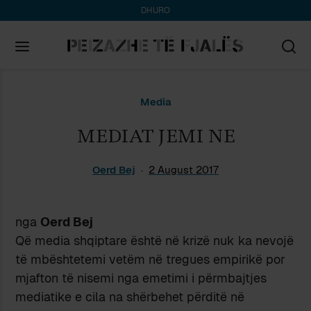
DHURO
Search
Media
for:
MEDIAT JEMI NE
Oerd Bej
2 August 2017
nga
Oerd Bej
Që media shqiptare është në krizë nuk ka nevojë
të mbështetemi vetëm në tregues empirikë por
mjafton të nisemi nga emetimi i përmbajtjes
mediatike e cila na shërbehet përditë në