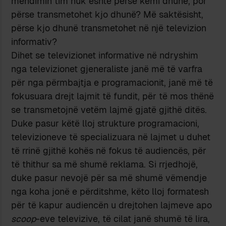
mendimin tim nuk është përse kemi dhunë, por
përse transmetohet kjo dhunë? Më saktësisht,
përse kjo dhunë transmetohet në një televizion
informativ?
Dihet se televizionet informative në ndryshim
nga televizionet gjeneraliste janë më të varfra
për nga përmbajtja e programacionit, janë më të
fokusuara drejt lajmit të fundit, për të mos thënë
se transmetojnë vetëm lajmë gjatë gjithë ditës.
Duke pasur këtë lloj strukture programacioni,
televizioneve të specializuara në lajmet u duhet
të rrinë gjithë kohës në fokus të audiencës, për
të thithur sa më shumë reklama. Si rrjedhojë,
duke pasur nevojë për sa më shumë vëmendje
nga koha jonë e përditshme, këto lloj formatesh
për të kapur audiencën u drejtohen lajmeve apo
scoop
-eve televizive, të cilat janë shumë të lira,