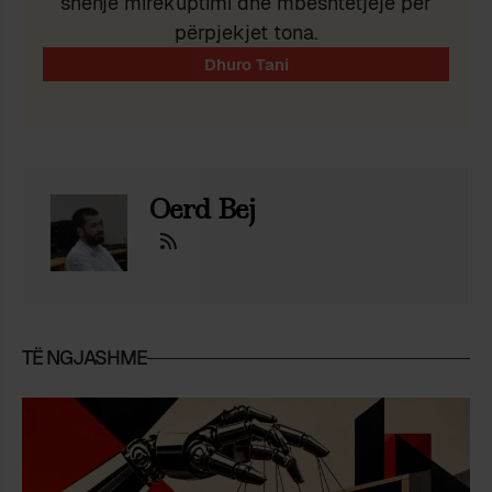
shenjë mirëkuptimi dhe mbështetjeje për
përpjekjet tona.
Oerd Bej
TË NGJASHME