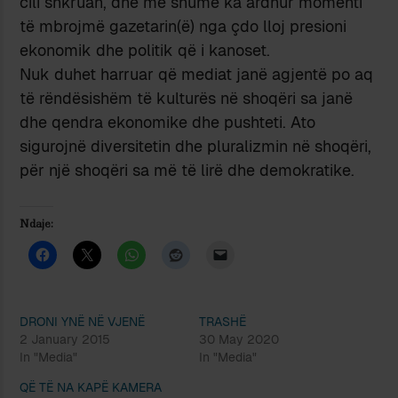
cili shkruan, dhe më shumë ka ardhur momenti
të mbrojmë gazetarin(ë) nga çdo lloj presioni
ekonomik dhe politik që i kanoset.
Nuk duhet harruar që mediat janë agjentë po aq
të rëndësishëm të kulturës në shoqëri sa janë
dhe qendra ekonomike dhe pushteti. Ato
sigurojnë diversitetin dhe pluralizmin në shoqëri,
për një shoqëri sa më të lirë dhe demokratike.
Ndaje:
DRONI YNË NË VJENË
TRASHË
2 January 2015
30 May 2020
In "Media"
In "Media"
QË TË NA KAPË KAMERA