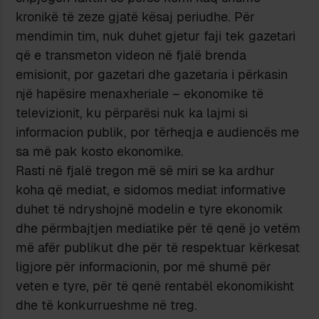
kronikë të zeze gjatë kësaj periudhe. Për
mendimin tim, nuk duhet gjetur faji tek gazetari
që e transmeton videon në fjalë brenda
emisionit, por gazetari dhe gazetaria i përkasin
një hapësire menaxheriale – ekonomike të
televizionit, ku përparësi nuk ka lajmi si
informacion publik, por tërheqja e audiencës me
sa më pak kosto ekonomike.
Rasti në fjalë tregon më së miri se ka ardhur
koha që mediat, e sidomos mediat informative
duhet të ndryshojnë modelin e tyre ekonomik
dhe përmbajtjen mediatike për të qenë jo vetëm
më afër publikut dhe për të respektuar kërkesat
ligjore për informacionin, por më shumë për
veten e tyre, për të qenë rentabël ekonomikisht
dhe të konkurrueshme në treg.