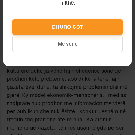
gjithë.
demokracinë të cilën kërkojmë të ndërtojmë.
Këtu nuk po them se gazetarët janë të gjithë
profesionistë në misionin e tyre, por se ata sot
DHURO SOT
gjenden të pambrojtur dhe të pa organizuar
akoma ligjërisht (fakt: asnjë nga shoqatat nuk ka
Më vonë
reaguar).
Unë mendoj se sot ka ardhur momenti që, në
vend se ta shohim problemin nga pikëpamja
kulturore duke ja vënë fajin shoqërisë sonë që
prodhon këto probleme, apo duke ia lënë fajin
gazetarëve, duhet ta shikojmë problemin disi më
gjerë. Ky model ekonomik-menaxherial i medias
shqiptare nuk prodhon me informacion me vlerë
për publikun dhe nuk është i konkurrueshëm në
tregun shqiptar dhe atë të huaj. Ka ardhur
momenti që gazetar të mos quajmë çdo person i