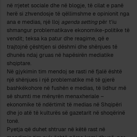
në rrjetet sociale dhe në blogje, të cilat e panë
herë si zhvendosje të qëllimshme e opinionit nga
ana e medias, një lloj
agenda setting
për t’iu
shmangur problematikave ekonomike-politike të
vendit; teksa ka patur dhe reagime, që e
trajtojnë çështjen si dëshmi dhe shënjues të
dhunës ndaj gruas në hapësirën mediatike
shqiptare.
Në gjykimin tim mendoj se rasti në fjalë është
një shënjues i një problematike më të gjerë
bashkëkohore në fushën e medias, të lidhur më
së shumti me mënyrën menaxheriale –
ekonomike të ndërtimit të medias në Shqipëri
dhe jo atë të kulturës së gazetarit në shoqërinë
tonë.
Pyetja që duhet shtruar në këtë rast në