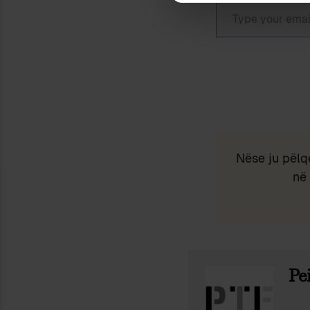
Type your email…
Nëse ju pëlq
në 
Pei