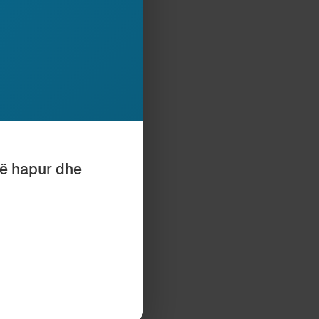
pasqyrë, do të
ten. Megjithatë,
lexuesin, në
të hapur dhe
ENTITETIT