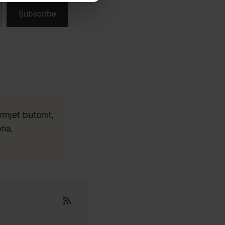
Subscribe
mjet butonit,
ona.