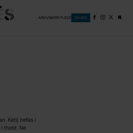
ARKIVI
MERR PJESË
DHURO
n. Këtij befas i
i thotë. Në