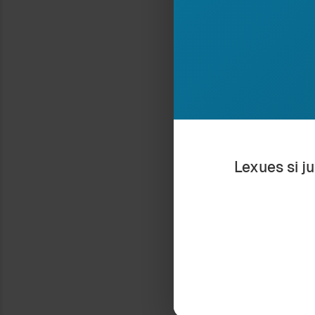
ekzotizmi, irreal
gjendet përballë
shpresoj se, du
njëfarë mënyre, 
(Përktheu nga sp
Ndaje:
Lexues si j
GEGË, TOSKË DHE 
7 July 2009
In "Antropologji"