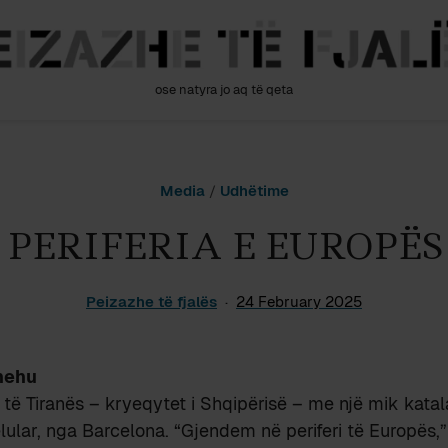
ose natyra jo aq të qeta
Media
/
Udhëtime
PERIFERIA E EUROPËS
Peizazhe të fjalës
24 February 2025
hehu
 të Tiranës – kryeqytet i Shqipërisë – me një mik katala
lular, nga Barcelona. “Gjendem në periferi të Europës,” 