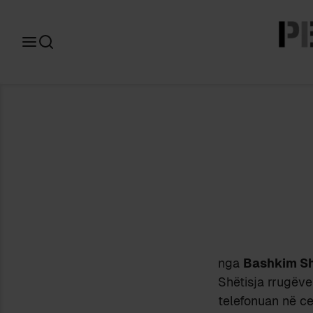
Search
for:
nga
Bashkim S
Shëtisja rrugëve
telefonuan në ce