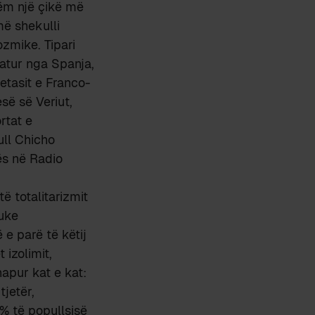
tëm një çikë më
më shekulli
zmike. Tipari
matur nga Spanja,
etasit e Franco-
së së Veriut,
rtat e
ull Chicho
lës në Radio
ë totalitarizmit
duke
e parë të këtij
 izolimit,
apur kat e kat:
tjetër,
% të popullsisë