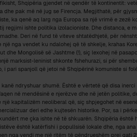
afikisht, Shqipëria gjendet në qendër të kontinentit: ve
na dhe pak më në jug se Firencja. Megjithatë, për gjys
ste, ka qenë aq larg nga Europa sa një vrimë e zezë ko
ij regjimi ishte politika izolacioniste. Dhe distanca, e 
madhe. Deri në fund të viteve shtatëdhjetë, për nënsht
te një nga vendet ku ndalohej që të shkelje, krahas Kore
iut dhe Mongolisë së Jashtme (!), siç lexohej në pasapo
jë marksist-leninist shkonte fshehurazi, si për shemb
, i pari spanjoll që jetoi në Shqipërinë komuniste si fo
t kanë ndryshuar shumë. Është e vërtetë që disa inerci t
aqen në mendësinë e njerëzve dhe në jetën politike, 
një kapitalizëm neoliberal që, siç shpjegohet në esenë 
ercializuar deri edhe kujtesën historike. Por, sa i përket
kundërt me çka ishte në të shkuarën. Shqipëria është h
ristëve është katërfishi i popullsisë lokale dhe, nga ana 
hen nga vendi me një ritëm të qëndrueshëm prej gati 2