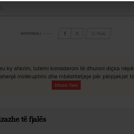
Ruaj
SHPËRNDAJ
eu ky shkrim, lutemi konsideroni të dhuroni diçka nëpër
shenjë mirëkuptimi dhe mbështetjeje për përpjekjet t
zazhe të fjalës