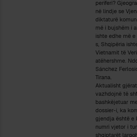
periferi? Gjeogr
në lindje se Vje
diktaturë komuni
më i bujshëm i at
ishte edhe më e 
s, Shqipëria ish
Vietnamit të Ver
atëhershme. Ndon
Sánchez Ferlosio
Tirana.
Aktualisht gjëra
vazhdojnë të shf
bashkëjetuar me 
dossier-i, ka kom
gjendja është e 
numri vjetor i tu
shqiptarët largo