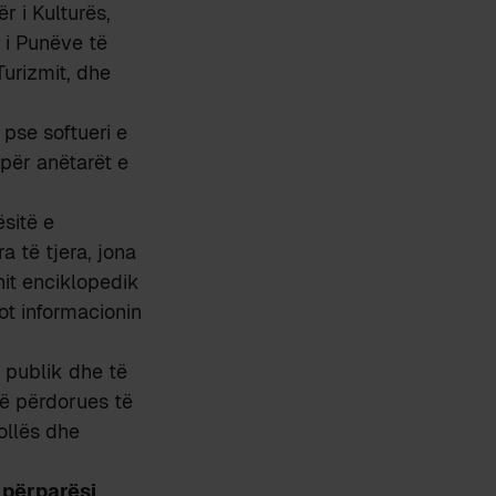
ër i Kulturës,
 i Punëve të
Turizmit, dhe
 pse softueri e
 për anëtarët e
sitë e
 të tjera, jona
nit enciklopedik
ot informacionin
 publik dhe të
më përdorues të
ollës dhe
n
përparësi