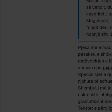
Misioni i tij
së vendit, d
integritetit
Megjithatë, 
fundit deri 
ndonjë zhvill
Pjesa më e madh
pasaktë, e shpik
datëvdekjen e Kl
version i përgjig
Specialistët e q
njohura të softue
Shembulli më la
nuk është intelig
gramatikisht ko
Tekstet e përgjig