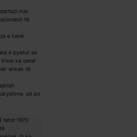
 qartazi nuk
macionesh të
 që e kanë
uke e pyetur se
 Klosi ka qenë
për shkak të
sërish
 ndryshme, që po
4 tetor 1970
të
përisë. Ai ka