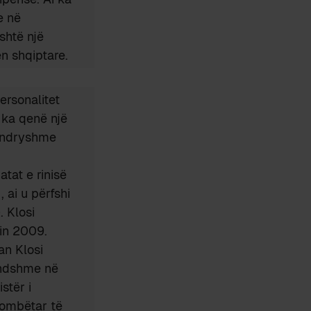
e në
shtë një
ën shqiptare.
ersonalitet
i ka qenë një
ë ndryshme
atat e rinisë
 ai u përfshi
. Klosi
tin 2009.
an Klosi
endshme në
stër i
 Kombëtar të