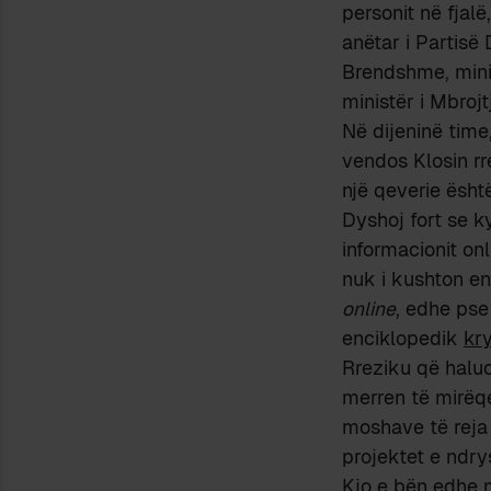
personit në fjalë
anëtar i Partisë
Brendshme, minis
ministër i Mbrojt
Në dijeninë time
vendos Klosin rr
një qeverie ësht
Dyshoj fort se k
informacionit on
nuk i kushton en
online
, edhe pse
enciklopedik
kry
Rreziku që halu
merren të mirëqe
moshave të reja 
projektet e ndr
Kjo e bën edhe m