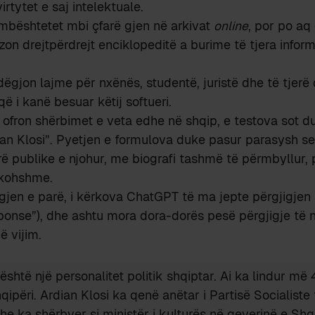
rtytet e saj intelektuale.
 mbështetet mbi çfarë gjen në arkivat
online
, por po aq
zon drejtpërdrejt enciklopeditë a burime të tjera infor
ëgjon lajme për nxënës, studentë, juristë dhe të tjerë
ë i kanë besuar këtij softueri.
fron shërbimet e veta edhe në shqip, e testova sot d
an Klosi”. Pyetjen e formulova duke pasur parasysh se
ë publike e njohur, me biografi tashmë të përmbyllur, 
akohshme.
gjen e parë, i kërkova ChatGPT të ma jepte përgjigjen 
sponse”), dhe ashtu mora dora-dorës pesë përgjigje të
në vijim.
është një personalitet politik shqiptar. Ai ka lindur më 
qipëri. Ardian Klosi ka qenë anëtar i Partisë Socialiste 
he ka shërbyer si ministër i kulturës në qeverinë e Shqi