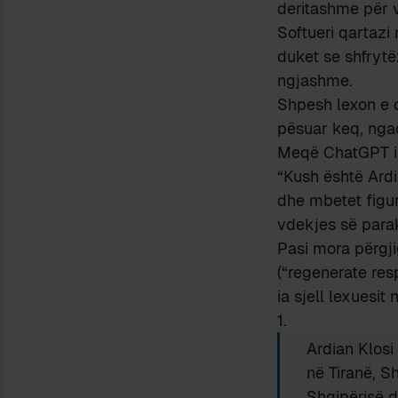
deritashme për vi
Softueri qartazi
duket se shfrytë
ngjashme.
Shpesh lexon e d
pësuar keq, ngaq
Meqë ChatGPT i o
“Kush është Ardi
dhe mbetet figur
vdekjes së par
Pasi mora përgji
(“regenerate re
ia sjell lexuesit 
1.
Ardian Klosi 
në Tiranë, Sh
Shqipërisë d