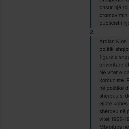
pasur një ro
promovimin e
publicist i n
2.
Ardian Klosi 
politik shqip
figurë e shq
qeveritare dh
Në vitet e pa
komuniste. P
në politikë 
shërbeu si d
Gjatë kohës 
shërbeu në p
vitet 1992-1
Mbrojtjes në