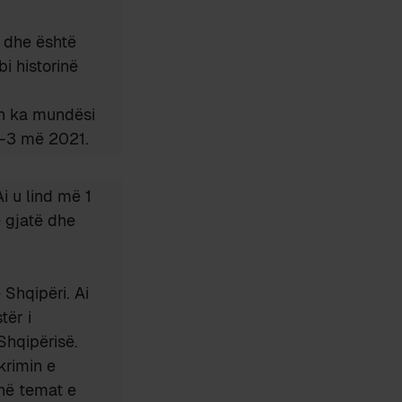
t dhe është
bi historinë
in ka mundësi
PT-3 më 2021.
Ai u lind më 1
ë gjatë dhe
 Shqipëri. Ai
tër i
Shqipërisë.
krimin e
jnë temat e