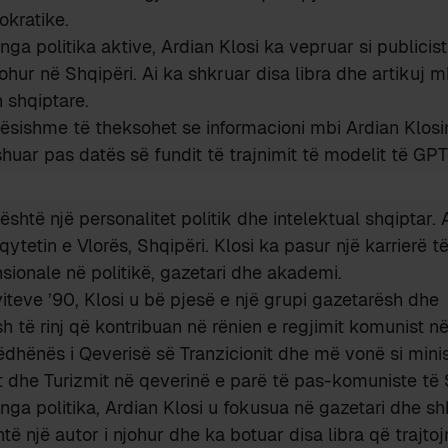
okratike.
 nga politika aktive, Ardian Klosi ka vepruar si publicis
johur në Shqipëri. Ai ka shkruar disa libra dhe artikuj m
n shqiptare.
ësishme të theksohet se informacioni mbi Ardian Klos
shuar pas datës së fundit të trajnimit të modelit të G
është një personalitet politik dhe intelektual shqiptar. 
 qytetin e Vlorës, Shqipëri. Klosi ka pasur një karrierë t
onale në politikë, gazetari dhe akademi.
 viteve ’90, Klosi u bë pjesë e një grupi gazetarësh dhe
sh të rinj që kontribuan në rënien e regjimit komunist në
ëdhënës i Qeverisë së Tranzicionit dhe më vonë si minis
t dhe Turizmit në qeverinë e parë të pas-komuniste të 
 nga politika, Ardian Klosi u fokusua në gazetari dhe sh
htë një autor i njohur dhe ka botuar disa libra që trajto