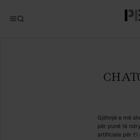
Search
for:
CHAT
Gjithnjë e më s
për punë të ndry
artificiale për t