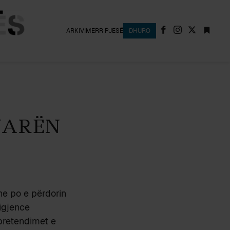
ARKIVI
MERR PJESË
DHURO
UARËN
e po e përdorin
igjence
 pretendimet e