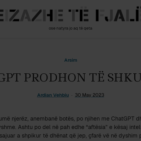
ose natyra jo aq të qeta
Arsim
GPT PRODHON TË SHK
Ardian Vehbiu
30 May 2023
humë njerëz, anembanë botës, po njihen me ChatGPT dh
shme. Ashtu po del në pah edhe “aftësia” e kësaj intel
’i sajuar a shpikur të dhënat që jep, çfarë vë në dyshim