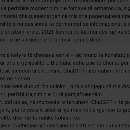
 si ministër ishte të drejtojë dhe të koordinonte politikë
uke përfshirë modernizimin e forcave të armatosura, si
 territorial dhe pjesëmarrjen në misione paqeruajtëse n
është e rëndësishme të përmendet se informacionet e 
më shtatorin e vitit 2021, kështu që ka mundësi që ka 
im i ri në karrierën e tij që nuk jam në dijeni.
e e këtyre të dhënave është – siç mund ta konstatoj
ur dhe e gënjeshtërt. Bie fjala, edhe pse të dhënat për
osit gjenden lirisht online, ChatGPT i jep gabim dhe i
jes në tjetrën.
uajnë këtë dukuri “halucinim”, dhe e shpjegojnë me di
rit, përfshi trajnimin e tij të pamjaftueshëm.
rt dëfton se, në momentin e tanishëm, ChatGPT – të p
jent, por kryesisht sillet si një makinë në gjendje të pro
rrekte dhe me tematikë koherente.
jeve tradhtojnë një obsesion të softuerit me aktivitetin 