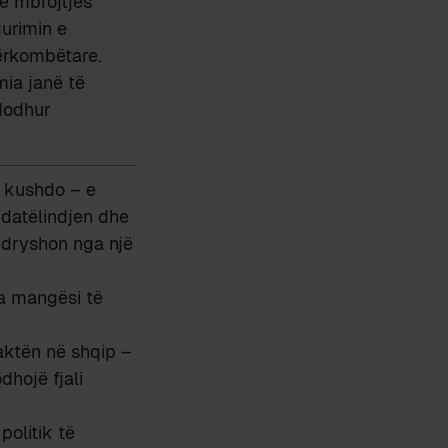
n e mbrojtjes
gurimin e
dërkombëtare.
mia janë të
ndodhur
ë kushdo – e
 datëlindjen dhe
 ndryshon nga një
sa mangësi të
aktën në shqip –
dhojë fjali
politik të