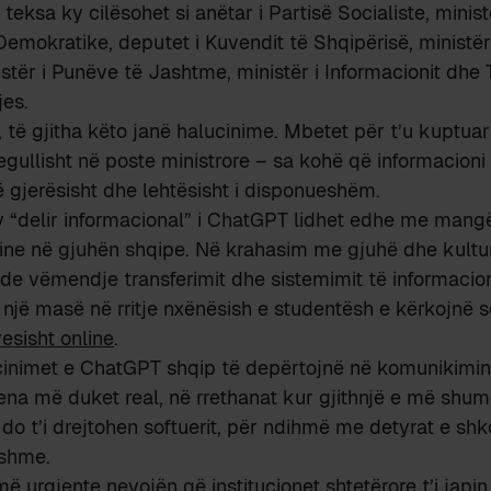
, teksa ky cilësohet si anëtar i Partisë Socialiste, minist
 Demokratike, deputet i Kuvendit të Shqipërisë, ministër
tër i Punëve të Jashtme, ministër i Informacionit dhe 
jes.
, të gjitha këto janë halucinime. Mbetet për t’u kuptuar
egullisht në poste ministrore – sa kohë që informacioni
ë gjerësisht dhe lehtësisht i disponueshëm.
y “delir informacional” i ChatGPT lidhet edhe me mangë
line në gjuhën shqipe. Në krahasim me gjuhë dhe kultura
de vëmendje transferimit dhe sistemimit të informacio
 një masë në rritje nxënësish e studentësh e kërkojnë s
esisht online
.
cinimet e ChatGPT shqip të depërtojnë në komunikimin
na më duket real, në rrethanat kur gjithnjë e më shu
do t’i drejtohen softuerit, për ndihmë me detyrat e shk
yshme.
ë urgjente nevojën që institucionet shtetërore t’i japi