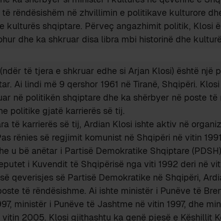
l të rëndësishëm në zhvillimin e politikave kulturore dh
 kulturës shqiptare. Përveç angazhimit politik, Klosi ë
johur dhe ka shkruar disa libra mbi historinë dhe kultur
(ndër të tjera e shkruar edhe si Arjan Klosi) është një p
tar. Ai lindi më 9 qershor 1961 në Tiranë, Shqipëri. Klos
uar në politikën shqiptare dhe ka shërbyer në poste t
e politike gjatë karrierës së tij.
ra të karrierës së tij, Ardian Klosi ishte aktiv në organiz
as rënies së regjimit komunist në Shqipëri në vitin 1991,
dhe u bë anëtar i Partisë Demokratike Shqiptare (PDSH)
eputet i Kuvendit të Shqipërisë nga viti 1992 deri në vi
së qeverisjes së Partisë Demokratike në Shqipëri, Ardi
oste të rëndësishme. Ai ishte ministër i Punëve të Br
997, ministër i Punëve të Jashtme në vitin 1997, dhe mini
 vitin 2005. Klosi gjithashtu ka qenë pjesë e Këshillit