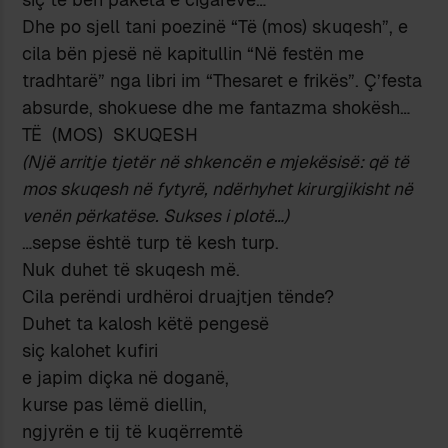
Dhe po sjell tani poezinë “Të (mos) skuqesh”, e
cila bën pjesë në kapitullin “Në festën me
tradhtarë” nga libri im “Thesaret e frikës”. Ç’festa
absurde, shokuese dhe me fantazma shokësh…
TË (MOS) SKUQESH
(Një arritje tjetër në shkencën e mjekësisë: që të
mos skuqesh në fytyrë, ndërhyhet kirurgjikisht në
venën përkatëse. Sukses i plotë…)
…sepse është turp të kesh turp.
Nuk duhet të skuqesh më.
Cila perëndi urdhëroi druajtjen tënde?
Duhet ta kalosh këtë pengesë
siç kalohet kufiri
e japim diçka në doganë,
kurse pas lëmë diellin,
ngjyrën e tij të kuqërremtë