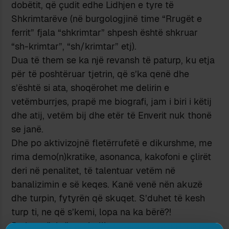
dobëtit, që çudit edhe Lidhjen e tyre të
Shkrimtarëve (në burgologjinë time “Rrugët e
ferrit” fjala “shkrimtar” shpesh është shkruar
“sh-krimtar”, “sh/krimtar” etj).
Dua të them se ka një revansh të paturp, ku etja
për të poshtëruar tjetrin, që s’ka qenë dhe
s’është si ata, shoqërohet me delirin e
vetëmburrjes, prapë me biografi, jam i biri i këtij
dhe atij, vetëm bij dhe etër të Enverit nuk thonë
se janë.
Dhe po aktivizojnë fletërrufetë e dikurshme, me
rima demo(n)kratike, asonanca, kakofoni e çlirët
deri në penalitet, të talentuar vetëm në
banalizimin e së keqes. Kanë venë nën akuzë
dhe turpin, fytyrën që skuqet. S’duhet të kesh
turp ti, ne që s’kemi, lopa na ka bërë?!
Po lopa është mrekulli.