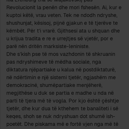
Revolucionit la penën dhe mori fshesën. Ai, kur e
kuptoi këtë, vrau veten. Tek ne ndodh ndryshe,
shushunjat, kësisoj, pijnë gjakun e të tjerëve te
këmbët. Për t’i vrarë. Gjithsesi ata u shquan dhe
u krijua tradita e re e urrejtjes së vjetër, por e
parë nën dritën marksiste-leniniste.
Dhe s’kish pse të mos vazhdonin të shkruanin
pas ndryshimeve të mëdha sociale, nga
diktatura njëpartiake u kalua në postdiktaturë,
në ndërtimin e një sistemi tjetër, ngjashëm me
demokracinë, shumëpartiake menjëherë,
megjithëse u duk se partia e madhe u nda në
parti të tjera më të vogla. Por kjo është çështje
tjetër, dhe kur dua të kthehem te banaliteti i së
keqes, shoh se nuk ndryshuan dot shumë ish-
poetët. Dhe piskama më e fortë vjen nga më të