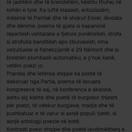
të jashtëm dhe të brendshëm, kështu thuhej në
kohën e tyre. Ka luftë klasash, entuziazëm,
mësime të Partisë dhe të shokut Enver, lëvdata
dhe dënime, poema të gjata si kapanonë
repartesh ushtarake a fjetore punëtorësh, strofa
si strofulla banditësh apo zbuluesish, rima
vezulluese si fishekzjarrët e 29 Nëntorit dhe si
breshëri plumbash automatiku, e ç’nuk kanë,
vetëm poezi jo.
Prandaj dhe letërsia shqipe ka poetë të
dekoruar nga Partia, poema të lexuara
kongreseve të saj, në konferenca e aksione,
ashtu siç kishte dhe poetë të burgosur thjesht
për poezi, të vdekur burgjeve, madje dhe të
pushkatuar e të varur si asnjë popull tjetër, si
asnjë antologji poezie në botë.
Kontrasti poezi shqipe dhe poetë lavdimëdhenj e