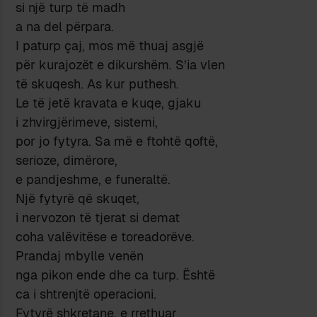
si një turp të madh
a na del përpara.
I paturp çaj, mos më thuaj asgjë
për kurajozët e dikurshëm. S’ia vlen
të skuqesh. As kur puthesh.
Le të jetë kravata e kuqe, gjaku
i zhvirgjërimeve, sistemi,
por jo fytyra. Sa më e ftohtë qoftë,
serioze, dimërore,
e pandjeshme, e funeraltë.
Një fytyrë që skuqet,
i nervozon të tjerat si demat
coha valëvitëse e toreadorëve.
Prandaj mbylle venën
nga pikon ende dhe ca turp. Është
ca i shtrenjtë operacioni.
Fytyrë shkretane, e rrethuar