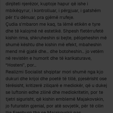
dinjiteti njerëzor, kuptoje hapur që ishe i
mbikëqyrur, i kontrolluar, i përgjuar, i gatshëm
për t’u dënuar, pra gjëmë rrufeje.
Çudia s’mbaron me kaq, ta lëmë etikën e tyre
dhe të kalojmë në estetikë. Shpesh fletërrufetë
kishin rima, shkruheshin si bejte, pëlqeheshin më
shumë kështu dhe kishin më efekt, mbaheshin
mend më gjatë dhe… dhe botoheshin… jo vetëm
në revistën e humorit dhe të karikaturave,
“Hosteni”, por…
Realizmi Socialist shqiptar mori shumë nga kjo
dukuri dhe krijoi dhe poetë të tillë, pjesërisht ose
tërësisht, kritizerë ziliqarë e mediokër, që u dukej
se luftonin edhe zilinë dhe mediokritetin, por te
tjetri sigurisht, që kishin emblemë Majakovskin,
jo futuristin gjenial, por atë sovjetik, për të cilin
Ilia Erenburg tha se Majakovskij pas