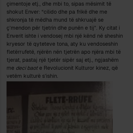
çimentoje etj., dhe mbi to, sipas mësimit të
shokut Enver: “cilido dhe pa frikë dhe me
shkronja të mëdha mund të shkruajë se
ç’mendon për tjetrin dhe punën e tij”. Ky citat i
Enverit ishte i vendosej mbi një kënd në sheshin
kryesor të qyteteve tona, aty ku vendoseshin
fletërrufetë, njërën nën tjetrën apo njëra mbi të
tjerat, pastaj një tjetër sipër saj etj., ngjashëm
me
deci baot
e Revolucionit Kulturor kinez, që
vetëm kulturë s’ishin.