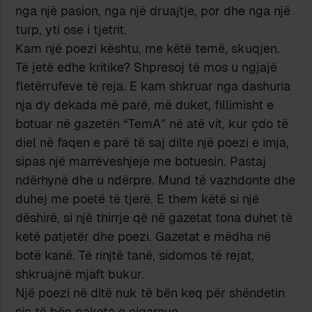
nga një pasion, nga një druajtje, por dhe nga një
turp, yti ose i tjetrit.
Kam një poezi kështu, me këtë temë, skuqjen.
Të jetë edhe kritike? Shpresoj të mos u ngjajë
fletërrufeve të reja. E kam shkruar nga dashuria
nja dy dekada më parë, më duket, fillimisht e
botuar në gazetën “TemA” në atë vit, kur çdo të
diel në faqen e parë të saj dilte një poezi e imja,
sipas një marrëveshjeje me botuesin. Pastaj
ndërhynë dhe u ndërpre. Mund të vazhdonte dhe
duhej me poetë të tjerë. E them këtë si një
dëshirë, si një thirrje që në gazetat tona duhet të
ketë patjetër dhe poezi. Gazetat e mëdha në
botë kanë. Të rinjtë tanë, sidomos të rejat,
shkruajnë mjaft bukur.
Një poezi në ditë nuk të bën keq për shëndetin
siç të bën paketa e cigareve…