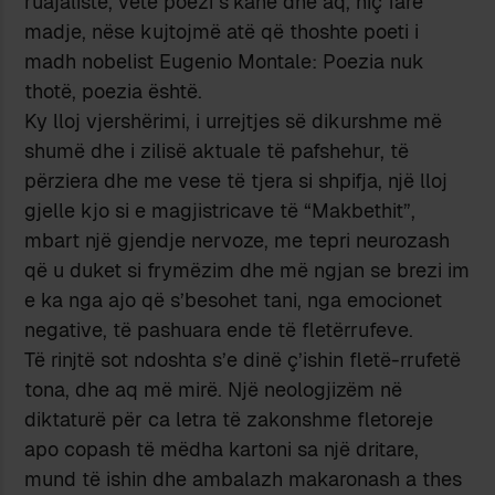
ruajalistë, vetë poezi s’kanë dhe aq, hiç fare
madje, nëse kujtojmë atë që thoshte poeti i
madh nobelist Eugenio Montale: Poezia nuk
thotë, poezia është.
Ky lloj vjershërimi, i urrejtjes së dikurshme më
shumë dhe i zilisë aktuale të pafshehur, të
përziera dhe me vese të tjera si shpifja, një lloj
gjelle kjo si e magjistricave të “Makbethit”,
mbart një gjendje nervoze, me tepri neurozash
që u duket si frymëzim dhe më ngjan se brezi im
e ka nga ajo që s’besohet tani, nga emocionet
negative, të pashuara ende të fletërrufeve.
Të rinjtë sot ndoshta s’e dinë ç’ishin fletë-rrufetë
tona, dhe aq më mirë. Një neologjizëm në
diktaturë për ca letra të zakonshme fletoreje
apo copash të mëdha kartoni sa një dritare,
mund të ishin dhe ambalazh makaronash a thes