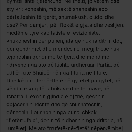
zymtë ishte tjetërkund. Në thelb, jo vetëm pse
aty kritikoheshin, më saktë shaheshin apo
përtalleshin të tjerët, shumëkush, cilido, dhe
pse? Për pamjen, për flokët e gjata dhe veshjen,
modën e tyre kapitaliste e revizioniste,
kritikoheshin për punën, ata që nuk ia dilnin dot,
për qëndrimet dhe mendësinë, megjithëse nuk
lejoheshin qëndrime të tjera dhe mendime
ndryshe nga ato që kishte urdhëruar Partia, që
udhëhiqte Shqipërinë nga fitorja në fitore.
Dhe këto rrufe-në-fletë në qytetet pa qytet, në
këndin e kuq të fabrikave dhe fermave, në
fshatra, i lexonin gjindja e gjithë, qeshnin,
gajaseshin, kishte dhe që shushateshin,
dënesnin, i pushonin nga puna, shkak
“fletërrufeja”, donin të hidheshin nga dritarja, në
lumë etj. Me ato “rrufetë-në-fletë” nëpërkëmbej