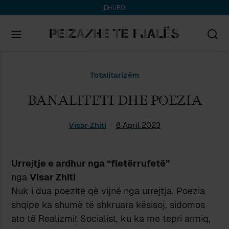
DHURO
Search
Totalitarizëm
for:
BANALITETI DHE POEZIA
Visar Zhiti
8 April 2023
Urrejtje e ardhur nga “fletërrufetë”
nga
Visar Zhiti
Nuk i dua poezitë që vijnë nga urrejtja. Poezia
shqipe ka shumë të shkruara kësisoj, sidomos
ato të Realizmit Socialist, ku ka me tepri armiq,