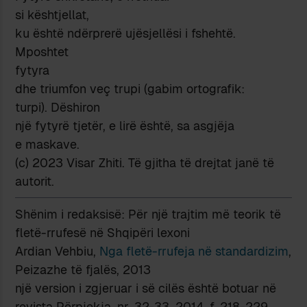
si kështjellat,
ku është ndërprerë ujësjellësi i fshehtë.
Mposhtet
fytyra
dhe triumfon veç trupi (gabim ortografik:
turpi). Dëshiron
një fytyrë tjetër, e lirë është, sa asgjëja
e maskave.
(c) 2023 Visar Zhiti. Të gjitha të drejtat janë të
autorit.
Shënim i redaksisë: Për një trajtim më teorik të
fletë-rrufesë në Shqipëri lexoni
Ardian Vehbiu,
Nga fletë-rrufeja në standardizim
,
Peizazhe të fjalës, 2013
një version i zgjeruar i së cilës është botuar në
revista Përpjekja, nr. 32-33, 2014, f. 218-229.