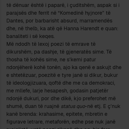
të dënuar është i paparë, i çuditshëm, aspak si i
parajsës dhe ferrit në “Komedinë hyjnore” të
Dantes, por barbarisht absurd, marramendës
dhe, në thelb, ka atë që Hanna Harendt e quan:
banaliteti i së keqes.
Më ndodh të lexoj poezi të emrave të
dikurshëm, pa dashje, të gjeneratës sime. Të
thosha të kohës sime, ne s’kemi patur
ndonjëherë kohë tonën, ajo ka qenë e askujt dhe
e shtetëzuar, poezitë e tyre janë si dikur, bukur
të ideologjizuara, qoftë dhe me ca demokraci,
me mllefe, larje hesapesh, godasin patjetër
ndonjë dukuri, por dhe dikë, kjo preferohet më
shumë, duan të ruajnë
status quo
-në etj. E ç’nuk
kanë brenda: krahasime, epitete, mbretin e
figurave letrare, metaforën, edhe pse nuk janë