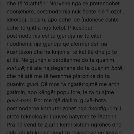
dhe të ‘djathtën.’ Ndryshe nga se pretendohet
ndonjëherë, postmodernia nuk është një filozofi,
ideologji, besim, apo edhe ide (ndonëse është
edhe të gjitha nga këto). Pikësëpari
postmodernia është gjendja në të cilën
ndodhemi; një gjendje që afërmendsh na
kushtëzon dhe na krijon si të këtillë dhe jo të
atillë. Në gjuhën e përditshme do ta quanim
kulturë
; në atë hajdegeriane do ta quanim
botë
,
dhe në atë më të hershme platonike do ta
quanim
guvë
. Që mos ta ngatërrojmë me artin,
gatimin, apo këngët popullore, le ta quajmë
guvë-botë.
Por me një dallim: guvë-bota
postmoderne karakterizohet nga rikonfigurimi i
plotë teknologjik i guvës natyrore të Platonit.
Pra në vend të zjarrit kemi sistem ngrohës dhe
drita elektrike; në vend të objekteve që lëvizin