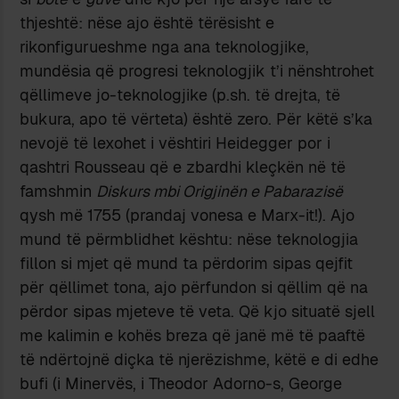
thjeshtë: nëse ajo është tërësisht e
rikonfigurueshme nga ana teknologjike,
mundësia që progresi teknologjik t’i nënshtrohet
qëllimeve jo-teknologjike (p.sh. të drejta, të
bukura, apo të vërteta) është zero. Për këtë s’ka
nevojë të lexohet i vështiri Heidegger por i
qashtri Rousseau që e zbardhi kleçkën në të
famshmin
Diskurs mbi Origjinën e Pabarazisë
qysh më 1755 (prandaj vonesa e Marx-it!). Ajo
mund të përmblidhet kështu: nëse teknologjia
fillon si mjet që mund ta përdorim sipas qejfit
për qëllimet tona, ajo përfundon si qëllim që na
përdor sipas mjeteve të veta. Që kjo situatë sjell
me kalimin e kohës breza që janë më të paaftë
të ndërtojnë diçka të njerëzishme, këtë e di edhe
bufi (i Minervës, i Theodor Adorno-s, George