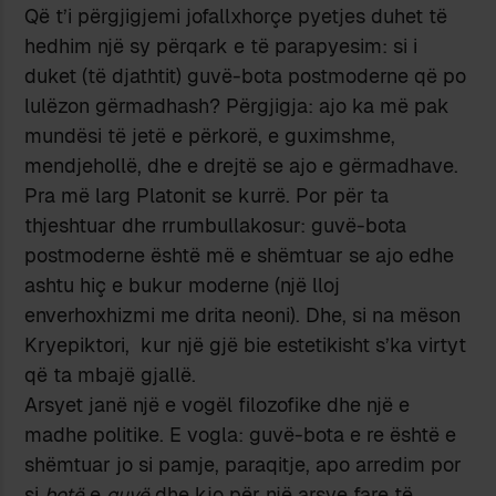
Që t’i përgjigjemi jofallxhorçe pyetjes duhet të
hedhim një sy përqark e të parapyesim: si i
duket (të djathtit) guvë-bota postmoderne që po
lulëzon gërmadhash? Përgjigja: ajo ka më pak
mundësi të jetë e përkorë, e guximshme,
mendjehollë, dhe e drejtë se ajo e gërmadhave.
Pra më larg Platonit se kurrë. Por për ta
thjeshtuar dhe rrumbullakosur: guvë-bota
postmoderne është më e shëmtuar se ajo edhe
ashtu hiç e bukur moderne (një lloj
enverhoxhizmi me drita neoni). Dhe, si na mëson
Kryepiktori, kur një gjë bie estetikisht s’ka virtyt
që ta mbajë gjallë.
Arsyet janë një e vogël filozofike dhe një e
madhe politike. E vogla: guvë-bota e re është e
shëmtuar jo si pamje, paraqitje, apo arredim por
si
botë
e
guvë
dhe kjo për një arsye fare të