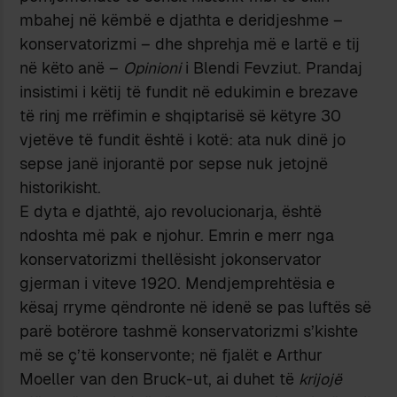
mbahej në këmbë e djathta e deridjeshme –
konservatorizmi – dhe shprehja më e lartë e tij
në këto anë –
Opinioni
i Blendi Fevziut. Prandaj
insistimi i këtij të fundit në edukimin e brezave
të rinj me rrëfimin e shqiptarisë së këtyre 30
vjetëve të fundit është i kotë: ata nuk dinë jo
sepse janë injorantë por sepse nuk jetojnë
historikisht.
E dyta e djathtë, ajo revolucionarja, është
ndoshta më pak e njohur. Emrin e merr nga
konservatorizmi thellësisht jokonservator
gjerman i viteve 1920. Mendjemprehtësia e
kësaj rryme qëndronte në idenë se pas luftës së
parë botërore tashmë konservatorizmi s’kishte
më se ç’të konservonte; në fjalët e Arthur
Moeller van den Bruck-ut, ai duhet të
krijojë