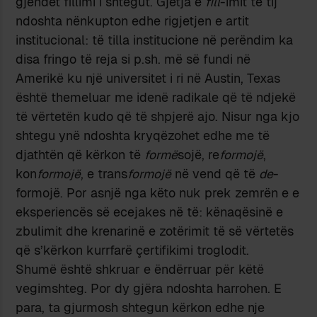
gjendet fillimi i shtegut. Gjetja e
fill
-imit të tij
ndoshta nënkupton edhe rigjetjen e artit
institucional: të tilla institucione në perëndim ka
disa fringo të reja si p.sh. më së fundi në
Amerikë ku një universitet i ri në Austin, Texas
është themeluar me idenë radikale që të ndjekë
të vërtetën kudo që të shpjerë ajo. Nisur nga kjo
shtegu ynë ndoshta kryqëzohet edhe me të
djathtën që kërkon të
formë
sojë, re
formojë
,
kon
formojë
, e trans
formojë
në vend që të
de
-
formojë. Por asnjë nga këto nuk prek zemrën e e
eksperiencës së ecejakes në të: kënaqësinë e
zbulimit dhe krenarinë e zotërimit të së vërtetës
që s’kërkon kurrfarë çertifikimi troglodit.
Shumë është shkruar e ëndërruar për këtë
vegimshteg. Por dy gjëra ndoshta harrohen. E
para, ta gjurmosh shtegun kërkon edhe nje