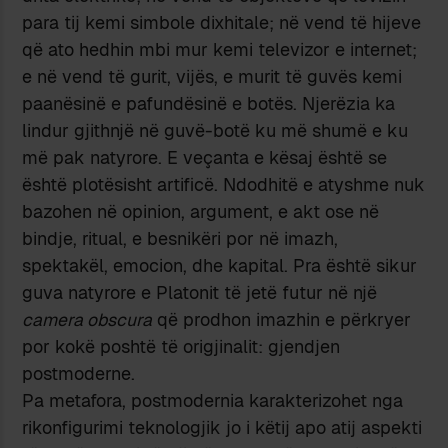
para tij kemi simbole dixhitale; në vend të hijeve
që ato hedhin mbi mur kemi televizor e internet;
e në vend të gurit, vijës, e murit të guvës kemi
paanësinë e pafundësinë e botës. Njerëzia ka
lindur gjithnjë në guvë-botë ku më shumë e ku
më pak natyrore. E veçanta e kësaj është se
është plotësisht artificë. Ndodhitë e atyshme nuk
bazohen në opinion, argument, e akt ose në
bindje, ritual, e besnikëri por në imazh,
spektakël, emocion, dhe kapital. Pra është sikur
guva natyrore e Platonit të jetë futur në një
camera obscura
që prodhon imazhin e përkryer
por kokë poshtë të origjinalit: gjendjen
postmoderne.
Pa metafora, postmodernia karakterizohet nga
rikonfigurimi teknologjik jo i këtij apo atij aspekti