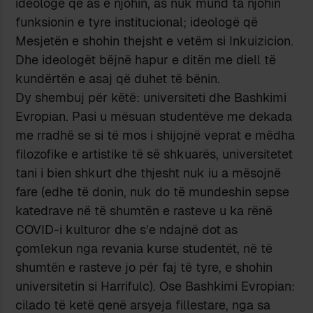
ideologë që as e njohin, as nuk mund ta njohin
funksionin e tyre institucional; ideologë që
Mesjetën e shohin thejsht e vetëm si Inkuizicion.
Dhe ideologët bëjnë hapur e ditën me diell të
kundërtën e asaj që duhet të bënin.
Dy shembuj për këtë: universiteti dhe Bashkimi
Evropian. Pasi u mësuan studentëve me dekada
me rradhë se si të mos i shijojnë veprat e mëdha
filozofike e artistike të së shkuarës, universitetet
tani i bien shkurt dhe thjesht nuk iu a mësojnë
fare (edhe të donin, nuk do të mundeshin sepse
katedrave në të shumtën e rasteve u ka rënë
COVID-i kulturor dhe s’e ndajnë dot as
çomlekun nga revania kurse studentët, në të
shumtën e rasteve jo për faj të tyre, e shohin
universitetin si Harrifulc). Ose Bashkimi Evropian:
cilado të ketë qenë arsyeja fillestare, nga sa