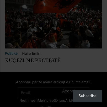
Politikë
Hajro Emiri
KUQEZI NË PROTESTË
Abonohu për të marrë artikujt e rinj me email.
Email
Abonohu
Subscribe
Rreth nesh
Merr pjes​​ë​
Dhuro
Arkivi
Autorët