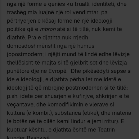
nga një formë e qenies ku trualli, identiteti, dhe
trashëgimia luajnë një rol vendimtar, pa
përthyerjen e kësaj forme në një ideologji
politike që e
mbron
atë si të tillë, nuk kemi të
djathtë. Pra e djathta nuk rrjedh
domosdoshmërisht nga një humus
jopostmodern; i njëjti mund të lindë edhe lëvizje
thellësisht të majta si të gjelbrit sot dhe lëvizja
punëtore dje në Evropë. Dhe pikësëdyti sepse si
ide e ideologji, e djathta përballet me idetë e
ideologjitë që mbrojnë postmodernen si të tillë:
p.sh. idetë për shuarjen e kufinjve, shkrirjen e të
veçantave, dhe komodifikimin e vlerave si
kultura (e kombit), substanca (etike), dhe materia
(e botës në të cilën kemi lindur e jemi rritur). E
kuptuar kështu, e djathta është me Teatrin
kundër Bashkisë.