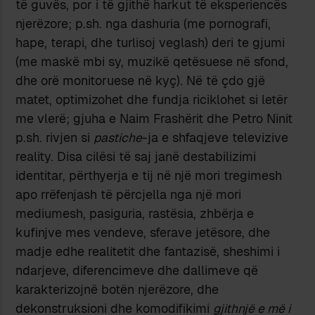
të guvës, por i të gjithë harkut të eksperiencës
njerëzore; p.sh. nga dashuria (me pornografi,
hape, terapi, dhe turlisoj veglash) deri te gjumi
(me maskë mbi sy, muzikë qetësuese në sfond,
dhe orë monitoruese në kyç). Në të çdo gjë
matet, optimizohet dhe fundja riciklohet si letër
me vlerë; gjuha e Naim Frashërit dhe Petro Ninit
p.sh. rivjen si
pastiche
-ja e shfaqjeve televizive
reality. Disa cilësi të saj janë destabilizimi
identitar, përthyerja e tij në një mori tregimesh
apo rrëfenjash të përcjella nga një mori
mediumesh, pasiguria, rastësia, zhbërja e
kufinjve mes vendeve, sferave jetësore, dhe
madje edhe realitetit dhe fantazisë, sheshimi i
ndarjeve, diferencimeve dhe dallimeve që
karakterizojnë botën njerëzore, dhe
dekonstruksioni dhe komodifikimi
gjithnjë e më i