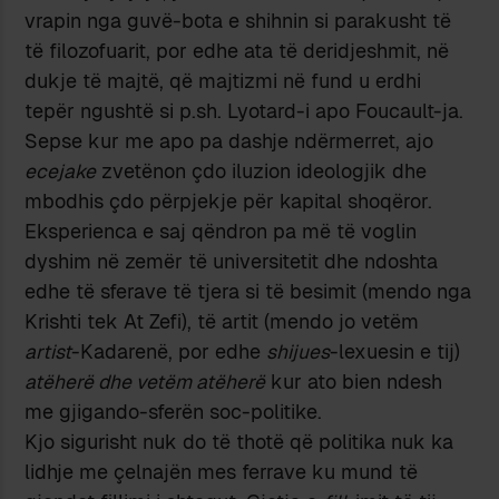
vrapin nga guvë-bota e shihnin si parakusht të
të filozofuarit, por edhe ata të deridjeshmit, në
dukje të majtë, që majtizmi në fund u erdhi
tepër ngushtë si p.sh. Lyotard-i apo Foucault-ja.
Sepse kur me apo pa dashje ndërmerret, ajo
ecejake
zvetënon çdo iluzion ideologjik dhe
mbodhis çdo përpjekje për kapital shoqëror.
Eksperienca e saj qëndron pa më të voglin
dyshim në zemër të universitetit dhe ndoshta
edhe të sferave të tjera si të besimit (mendo nga
Krishti tek At Zefi), të artit (mendo jo vetëm
artist
-Kadarenë, por edhe
shijues
-lexuesin e tij)
atëherë dhe vetëm atëherë
kur ato bien ndesh
me gjigando-sferën soc-politike.
Kjo sigurisht nuk do të thotë që politika nuk ka
lidhje me çelnajën mes ferrave ku mund të