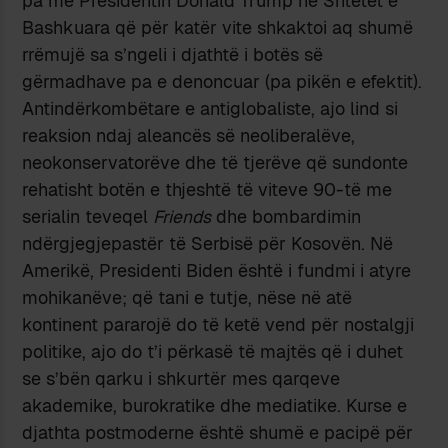
pa me Presidentin Donald Trump në Shtetet e
Bashkuara që për katër vite shkaktoi aq shumë
rrëmujë sa s’ngeli i djathtë i botës së
gërmadhave pa e denoncuar (pa pikën e efektit).
Antindërkombëtare e antiglobaliste, ajo lind si
reaksion ndaj aleancës së neoliberalëve,
neokonservatorëve dhe të tjerëve që sundonte
rehatisht botën e thjeshtë të viteve 90-të me
serialin teveqel
Friends
dhe bombardimin
ndërgjegjepastër të Serbisë për Kosovën. Në
Amerikë, Presidenti Biden është i fundmi i atyre
mohikanëve; që tani e tutje, nëse në atë
kontinent pararojë do të ketë vend për nostalgji
politike, ajo do t’i përkasë të majtës që i duhet
se s’bën qarku i shkurtër mes qarqeve
akademike, burokratike dhe mediatike. Kurse e
djathta postmoderne është shumë e pacipë për