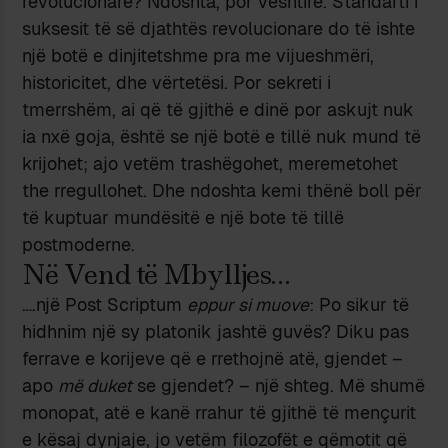
revolucionare? Ndoshta, por vështirë. Standarti i
suksesit të së djathtës revolucionare do të ishte
një botë e dinjitetshme pra me vijueshmëri,
historicitet, dhe vërtetësi. Por sekreti i
tmerrshëm, ai që të gjithë e dinë por askujt nuk
ia nxë goja, është se një botë e tillë nuk mund të
krijohet; ajo vetëm trashëgohet, meremetohet
the rregullohet. Dhe ndoshta kemi thënë boll për
të kuptuar mundësitë e një bote të tillë
postmoderne.
Në Vend të Mbylljes…
….një Post Scriptum
eppur si muove
: Po sikur të
hidhnim një sy platonik jashtë guvës? Diku pas
ferrave e korijeve që e rrethojnë atë, gjendet –
apo
më duket
se gjendet? – një shteg. Më shumë
monopat, atë e kanë rrahur të gjithë të mençurit
e kësaj dynjaje, jo vetëm filozofët e qëmotit që