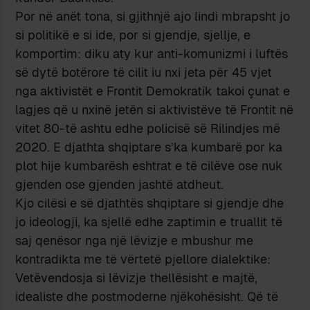
Por në anët tona, si gjithnjë ajo lindi mbrapsht jo
si politikë e si ide, por si gjendje, sjellje, e
komportim: diku aty kur anti-komunizmi i luftës
së dytë botërore të cilit iu nxi jeta për 45 vjet
nga aktivistët e Frontit Demokratik takoi çunat e
lagjes që u nxinë jetën si aktivistëve të Frontit në
vitet 80-të ashtu edhe policisë së Rilindjes më
2020. E djathta shqiptare s’ka kumbarë por ka
plot hije kumbarësh eshtrat e të cilëve ose nuk
gjenden ose gjenden jashtë atdheut.
Kjo cilësi e së djathtës shqiptare si gjendje dhe
jo ideologji, ka sjellë edhe zaptimin e truallit të
saj qenësor nga një lëvizje e mbushur me
kontradikta me të vërtetë pjellore dialektike:
Vetëvendosja si lëvizje thellësisht e majtë,
idealiste dhe postmoderne njëkohësisht. Që të