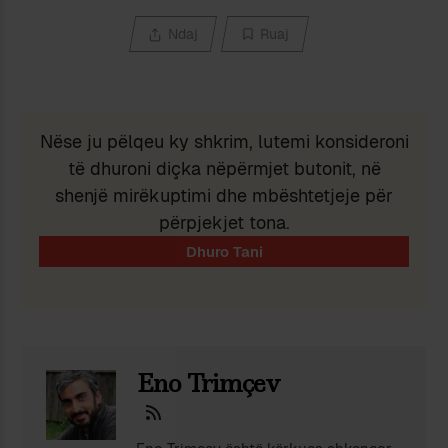
Ndaj
Ruaj
Nëse ju pëlqeu ky shkrim, lutemi konsideroni
të dhuroni diçka nëpërmjet butonit, në
shenjë mirëkuptimi dhe mbështetjeje për
përpjekjet tona.
Eno Trimçev