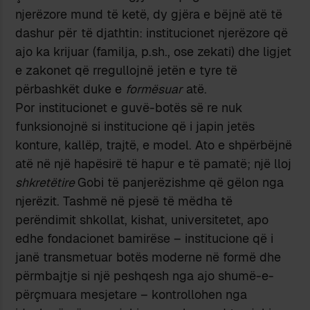
njerëzore mund të ketë, dy gjëra e bëjnë atë të
dashur për të djathtin: institucionet njerëzore që
ajo ka krijuar (familja, p.sh., ose zekati) dhe ligjet
e zakonet që rregullojnë jetën e tyre të
përbashkët duke e
formësuar
atë.
Por institucionet e guvë-botës së re nuk
funksionojnë si institucione që i japin jetës
konture, kallëp, trajtë, e model. Ato e shpërbëjnë
atë në një hapësirë të hapur e të pamatë; një lloj
shkretëtire
Gobi të panjerëzishme që gëlon nga
njerëzit. Tashmë në pjesë të mëdha të
perëndimit shkollat, kishat, universitetet, apo
edhe fondacionet bamirëse – institucione që i
janë transmetuar botës moderne në formë dhe
përmbajtje si një peshqesh nga ajo shumë-e-
përçmuara mesjetare – kontrollohen nga