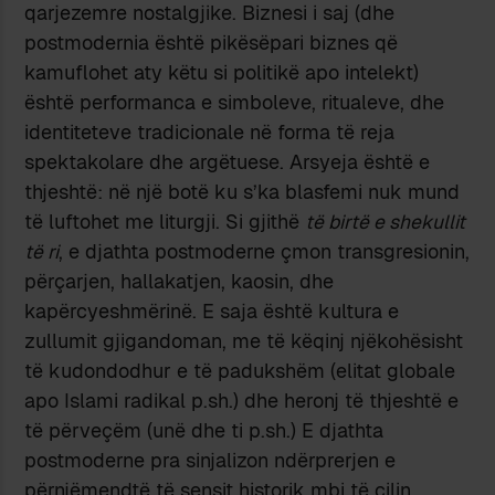
qarjezemre nostalgjike. Biznesi i saj (dhe
postmodernia është pikësëpari biznes që
kamuflohet aty këtu si politikë apo intelekt)
është performanca e simboleve, ritualeve, dhe
identiteteve tradicionale në forma të reja
spektakolare dhe argëtuese. Arsyeja është e
thjeshtë: në një botë ku s’ka blasfemi nuk mund
të luftohet me liturgji. Si gjithë
të birtë e shekullit
të ri
, e djathta postmoderne çmon transgresionin,
përçarjen, hallakatjen, kaosin, dhe
kapërcyeshmërinë. E saja është kultura e
zullumit gjigandoman, me të këqinj njëkohësisht
të kudondodhur e të padukshëm (elitat globale
apo Islami radikal p.sh.) dhe heronj të thjeshtë e
të përveçëm (unë dhe ti p.sh.) E djathta
postmoderne pra sinjalizon ndërprerjen e
përnjëmendtë të sensit historik mbi të cilin