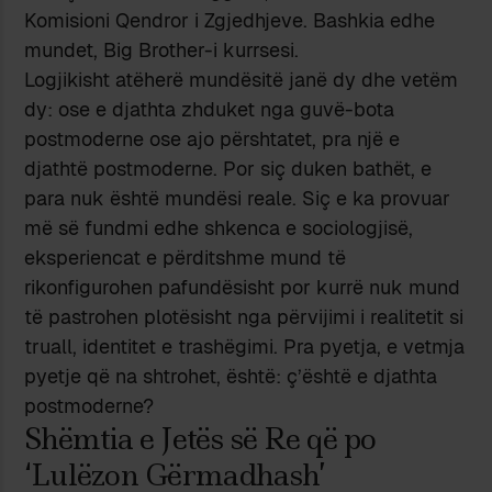
Komisioni Qendror i Zgjedhjeve. Bashkia edhe
mundet, Big Brother-i kurrsesi.
Logjikisht atëherë mundësitë janë dy dhe vetëm
dy: ose e djathta zhduket nga guvë-bota
postmoderne ose ajo përshtatet, pra një e
djathtë postmoderne. Por siç duken bathët, e
para nuk është mundësi reale. Siç e ka provuar
më së fundmi edhe shkenca e sociologjisë,
eksperiencat e përditshme mund të
rikonfigurohen pafundësisht por kurrë nuk mund
të pastrohen plotësisht nga përvijimi i realitetit si
truall, identitet e trashëgimi. Pra pyetja, e vetmja
pyetje që na shtrohet, është: ç’është e djathta
postmoderne?
Shëmtia e Jetës së Re që po
‘Lulëzon Gërmadhash’