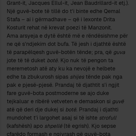
Grant-it, Jacques Ellul-it, Jean Baudrillard-it etj.).
Një guvë-bote të tillë do t’i binte edhe Qemal
Stafa – ai i gërmadhave – që i lexonte Drita
Kosturit rehat në krevat poezi të Manzonit.
Ama arsyeja e dytë është më e rëndësishme për
ne që s’ndjekim dot bufa. Të jesh i djathtë është
të parapëlqesh guvë-botën tënde; pra, që
guva
jote të të duket
botë
. Kjo nuk të pengon ta
meremetosh atë aty ku ka nevojë e helbete
edhe ta zbukurosh sipas
shijes
tënde pak nga
pak e pjesë-pjesë. Prandaj të djathtit s’i ngjit
fare guvë-bota postmoderne se ajo duke
tejkaluar e ribërë vetveten e demaskon si
guvë
atë që deri dje dukej si
botë
. Prandaj i djathti
mundohet t’i largohet asaj si të ishte
strofull
(kafshësh) apo
shpellë
(të egrish). Kjo sepse
çfarëdo formash e ngjyrash që guvë-bota