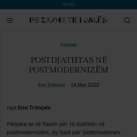
DHURO
Search
Politikë
for:
POSTDJATHTAS NË
POSTMODERNIZËM
Eno Trimçev
24 May 2022
nga
Eno Trimçev
Përpara se të flasim për të djathtën në
postmodernizëm, dy fjalë për ‘postmodernen’