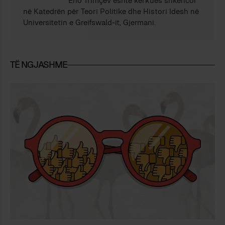
Eno Trimçev është kërkues shkencor
në Katedrën për Teori Politike dhe Histori Idesh në
Universitetin e Greifswald-it, Gjermani.
TË NGJASHME