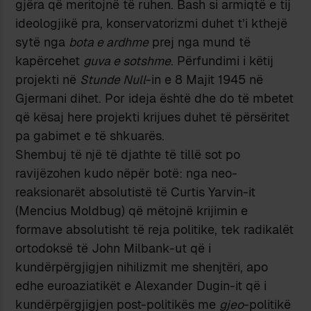
gjëra që meritojnë të ruhen. Bash si armiqtë e tij
ideologjikë pra, konservatorizmi duhet t’i kthejë
sytë nga
bota e ardhme
prej nga mund të
kapërcehet
guva e sotshme
. Përfundimi i këtij
projekti në
Stunde Null
-in e 8 Majit 1945 në
Gjermani dihet. Por ideja është dhe do të mbetet
që kësaj here projekti krijues duhet të përsëritet
pa gabimet e të shkuarës.
Shembuj të një të djathte të tillë sot po
ravijëzohen kudo nëpër botë: nga neo-
reaksionarët absolutistë të Curtis Yarvin-it
(Mencius Moldbug) që mëtojnë krijimin e
formave absolutisht të reja politike, tek radikalët
ortodoksë të John Milbank-ut që i
kundërpërgjigjen nihilizmit me shenjtëri, apo
edhe euroaziatikët e Alexander Dugin-it që i
kundërpërgjigjen post-politikës me
gjeo
-politikë