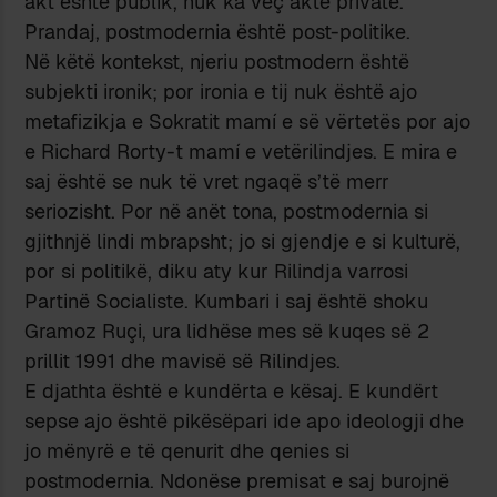
akt është publik, nuk ka veç akte private.
Prandaj, postmodernia është post-politike.
Në këtë kontekst, njeriu postmodern është
subjekti ironik; por ironia e tij nuk është ajo
metafizikja e Sokratit mamí e së vërtetës por ajo
e Richard Rorty-t mamí e vetërilindjes. E mira e
saj është se nuk të vret ngaqë s’të merr
seriozisht. Por në anët tona, postmodernia si
gjithnjë lindi mbrapsht; jo si gjendje e si kulturë,
por si politikë, diku aty kur Rilindja varrosi
Partinë Socialiste. Kumbari i saj është shoku
Gramoz Ruçi, ura lidhëse mes së kuqes së 2
prillit 1991 dhe mavisë së Rilindjes.
E djathta është e kundërta e kësaj. E kundërt
sepse ajo është pikësëpari ide apo ideologji dhe
jo mënyrë e të qenurit dhe qenies si
postmodernia. Ndonëse premisat e saj burojnë