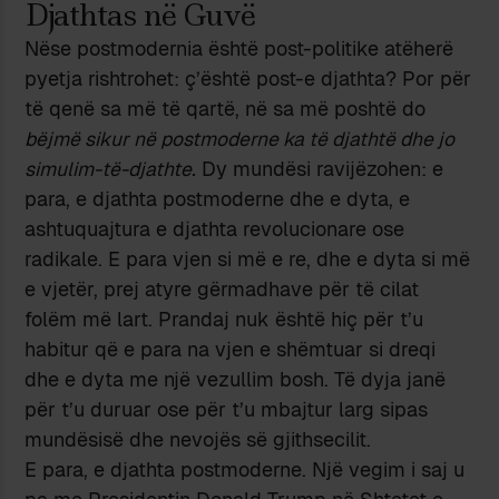
Djathtas në Guvë
Nëse postmodernia është post-politike atëherë
pyetja rishtrohet: ç’është post-e djathta? Por për
të qenë sa më të qartë, në sa më poshtë do
bëjmë sikur në postmoderne ka të djathtë dhe jo
simulim-të-djathte.
Dy mundësi ravijëzohen: e
para, e djathta postmoderne dhe e dyta, e
ashtuquajtura e djathta revolucionare ose
radikale. E para vjen si më e re, dhe e dyta si më
e vjetër, prej atyre gërmadhave për të cilat
folëm më lart. Prandaj nuk është hiç për t’u
habitur që e para na vjen e shëmtuar si dreqi
dhe e dyta me një vezullim bosh. Të dyja janë
për t’u duruar ose për t’u mbajtur larg sipas
mundësisë dhe nevojës së gjithsecilit.
E para, e djathta postmoderne. Një vegim i saj u