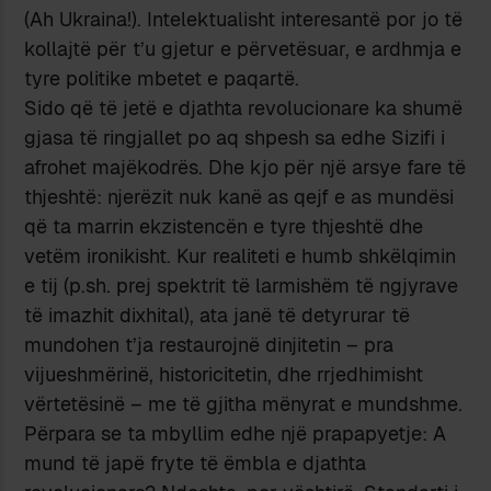
(Ah Ukraina!). Intelektualisht interesantë por jo të
kollajtë për t’u gjetur e përvetësuar, e ardhmja e
tyre politike mbetet e paqartë.
Sido që të jetë e djathta revolucionare ka shumë
gjasa të ringjallet po aq shpesh sa edhe Sizifi i
afrohet majëkodrës. Dhe kjo për një arsye fare të
thjeshtë: njerëzit nuk kanë as qejf e as mundësi
që ta marrin ekzistencën e tyre thjeshtë dhe
vetëm ironikisht. Kur realiteti e humb shkëlqimin
e tij (p.sh. prej spektrit të larmishëm të ngjyrave
të imazhit dixhital), ata janë të detyrurar të
mundohen t’ja restaurojnë dinjitetin – pra
vijueshmërinë, historicitetin, dhe rrjedhimisht
vërtetësinë – me të gjitha mënyrat e mundshme.
Përpara se ta mbyllim edhe një prapapyetje: A
mund të japë fryte të ëmbla e djathta