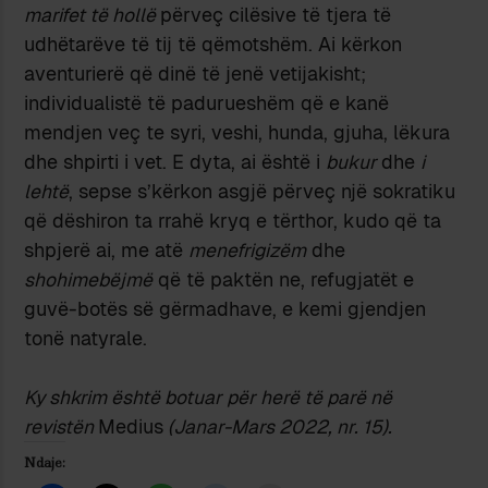
marifet të hollë
përveç cilësive të tjera të
udhëtarëve të tij të qëmotshëm. Ai kërkon
aventurierë që dinë të jenë vetijakisht;
individualistë të padurueshëm që e kanë
mendjen veç te syri, veshi, hunda, gjuha, lëkura
dhe shpirti i vet. E dyta, ai është i
bukur
dhe
i
lehtë
, sepse s’kërkon asgjë përveç një sokratiku
që dëshiron ta rrahë kryq e tërthor, kudo që ta
shpjerë ai, me atë
menefrigizëm
dhe
shohimebëjmë
që të paktën ne, refugjatët e
guvë-botës së gërmadhave, e kemi gjendjen
tonë natyrale.
Ky shkrim
është botuar për herë të parë në
revistën
Medius
(Janar-Mars 2022, nr. 15).
Ndaje: