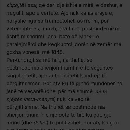
shpejtë
i asaj që deri dje ishte e mirë, e dashur, e
rregullt, apo e vërtetë. Ajo nuk ka as arsye e,
ndryshe nga sa trumbetohet, as rrëfim, por
vetëm interes, imazh, e vullnet; postmodernizmi
është mishërimi i asaj bote që Marx-i e
paralajmëroi dhe keqkuptoi, dorën në zemër me
goxha vonesë, më 1848.
Përkundrejt sa më lart, na thuhet se
postmodernia shenjon triumfin e të veçantës,
singularitetit, apo autenticitetit kundrejt të
përgjithshmes. Por aty ku të gjithë mundohen të
jenë të veçantë (dhe, për më shumë,
në të
njëjtën insta-mënyrë
) nuk ka veç të
përgjithshme. Na thuhet se postmodernia
shenjon triumfin e një bote të lirë ku çdo gjë
mund (dhe
duhet
) të politizohet. Por aty ku çdo