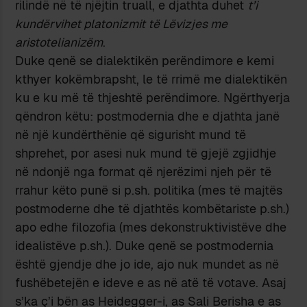
rilindë në të njëjtin truall, e djathta duhet
t’i
kundërvihet platonizmit të Lëvizjes me
aristotelianizëm
.
Duke qenë se dialektikën perëndimore e kemi
kthyer kokëmbrapsht, le të rrimë me dialektikën
ku e ku më të thjeshtë perëndimore. Ngërthyerja
qëndron këtu: postmodernia dhe e djathta janë
në një kundërthënie që sigurisht mund të
shprehet, por asesi nuk mund të gjejë zgjidhje
në ndonjë nga format që njerëzimi njeh për të
rrahur këto punë si p.sh. politika (mes të majtës
postmoderne dhe të djathtës kombëtariste p.sh.)
apo edhe filozofia (mes dekonstruktivistëve dhe
idealistëve p.sh.). Duke qenë se postmodernia
është gjendje dhe jo ide, ajo nuk mundet as në
fushëbetejën e ideve e as në atë të votave. Asaj
s’ka ç’i bën as Heidegger-i, as Sali Berisha e as