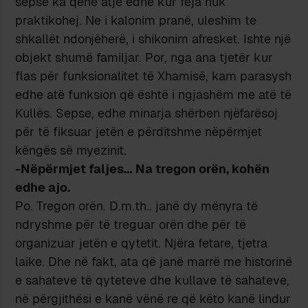
sepse ka qenë atje edhe kur feja nuk
praktikohej. Ne i kalonim pranë, uleshim te
shkallët ndonjëherë, i shikonim afresket. Ishte një
objekt shumë familjar. Por, nga ana tjetër kur
flas për funksionalitet të Xhamisë, kam parasysh
edhe atë funksion që është i ngjashëm me atë të
Kullës. Sepse, edhe minarja shërben njëfarësoj
për të fiksuar jetën e përditshme nëpërmjet
këngës së myezinit.
-Nëpërmjet faljes… Na tregon orën, kohën
edhe ajo.
Po. Tregon orën. D.m.th.. janë dy mënyra të
ndryshme për të treguar orën dhe për të
organizuar jetën e qytetit. Njëra fetare, tjetra
laike. Dhe në fakt, ata që janë marrë me historinë
e sahateve të qyteteve dhe kullave të sahateve,
në përgjithësi e kanë vënë re që këto kanë lindur