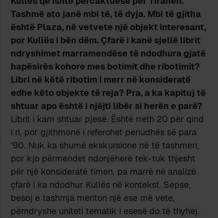
Kullës që ishte përcaktuese për Tiranën.
Tashmë ato janë mbi të, të dyja. Mbi të gjitha
është Plaza, në vetvete një objekt interesant,
por Kullës i bën dëm. Çfarë i kanë sjellë librit
ndryshimet marramendëse të ndodhura gjatë
hapësirës kohore mes botimit dhe ribotimit?
Libri në këtë ribotim i merr në konsideratë
edhe këto objekte të reja? Pra, a ka kapituj të
shtuar apo është i njëjti libër si herën e parë?
Librit i kam shtuar pjesë. Është rreth 20 për qind
i ri, por gjithmonë i referohet periudhës së para
’90. Nuk ka shumë ekskursione në të tashmen,
por kjo përmendet ndonjëherë tek-tuk thjesht
për një konsideratë timen, pa marrë në analizë
çfarë i ka ndodhur Kullës në kontekst. Sepse,
besoj e tashmja meriton një ese më vete,
përndryshe uniteti tematik i esesë do të thyhej.