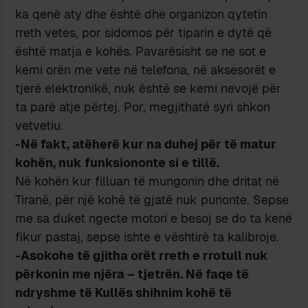
ka qenë aty dhe është dhe organizon qytetin
rreth vetes, por sidomos për tiparin e dytë që
është matja e kohës. Pavarësisht se ne sot e
kemi orën me vete në telefona, në aksesorët e
tjerë elektronikë, nuk është se kemi nevojë për
ta parë atje përtej. Por, megjithatë syri shkon
vetvetiu.
-Në fakt, atëherë kur na duhej për të matur
kohën, nuk funksiononte si e tillë.
Në kohën kur filluan të mungonin dhe dritat në
Tiranë, për një kohë të gjatë nuk punonte. Sepse
me sa duket ngecte motori e besoj se do ta kenë
fikur pastaj, sepse ishte e vështirë ta kalibroje.
-Asokohe të gjitha orët rreth e rrotull nuk
përkonin me njëra – tjetrën. Në faqe të
ndryshme të Kullës shihnim kohë të