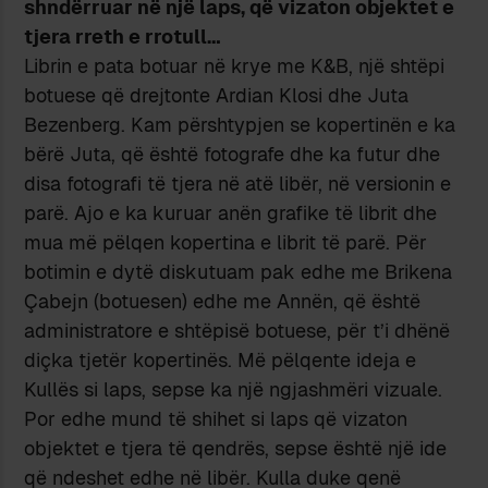
shndërruar në një laps, që vizaton objektet e
tjera rreth e rrotull…
Librin e pata botuar në krye me K&B, një shtëpi
botuese që drejtonte Ardian Klosi dhe Juta
Bezenberg. Kam përshtypjen se kopertinën e ka
bërë Juta, që është fotografe dhe ka futur dhe
disa fotografi të tjera në atë libër, në versionin e
parë. Ajo e ka kuruar anën grafike të librit dhe
mua më pëlqen kopertina e librit të parë. Për
botimin e dytë diskutuam pak edhe me Brikena
Çabejn (botuesen) edhe me Annën, që është
administratore e shtëpisë botuese, për t’i dhënë
diçka tjetër kopertinës. Më pëlqente ideja e
Kullës si laps, sepse ka një ngjashmëri vizuale.
Por edhe mund të shihet si laps që vizaton
objektet e tjera të qendrës, sepse është një ide
që ndeshet edhe në libër. Kulla duke qenë