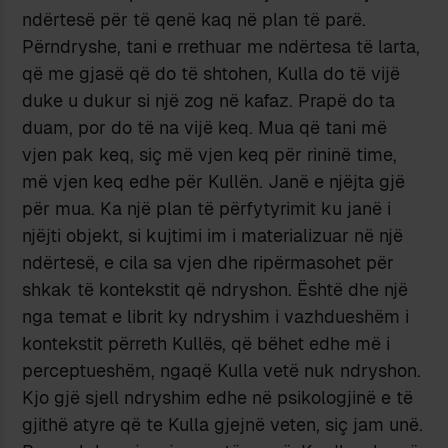
ndërtesë për të qenë kaq në plan të parë.
Përndryshe, tani e rrethuar me ndërtesa të larta,
që me gjasë që do të shtohen, Kulla do të vijë
duke u dukur si një zog në kafaz. Prapë do ta
duam, por do të na vijë keq. Mua që tani më
vjen pak keq, siç më vjen keq për rininë time,
më vjen keq edhe për Kullën. Janë e njëjta gjë
për mua. Ka një plan të përfytyrimit ku janë i
njëjti objekt, si kujtimi im i materializuar në një
ndërtesë, e cila sa vjen dhe ripërmasohet për
shkak të kontekstit që ndryshon. Është dhe një
nga temat e librit ky ndryshim i vazhdueshëm i
kontekstit përreth Kullës, që bëhet edhe më i
perceptueshëm, ngaqë Kulla vetë nuk ndryshon.
Kjo gjë sjell ndryshim edhe në psikologjinë e të
gjithë atyre që te Kulla gjejnë veten, siç jam unë.