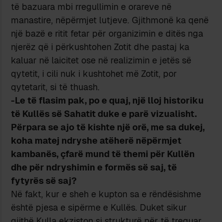
të bazuara mbi rregullimin e orareve në
manastire, nëpërmjet lutjeve. Gjithmonë ka qenë
një bazë e ritit fetar për organizimin e ditës nga
njerëz që i përkushtohen Zotit dhe pastaj ka
kaluar në laicitet ose në realizimin e jetës së
qytetit, i cili nuk i kushtohet më Zotit, por
qytetarit, si të thuash.
-Le të flasim pak, po e quaj, një lloj historiku
të Kullës së Sahatit duke e parë vizualisht.
Përpara se ajo të kishte një orë, me sa dukej,
koha matej ndryshe atëherë nëpërmjet
kambanës, çfarë mund të themi për Kullën
dhe për ndryshimin e formës së saj, të
fytyrës së saj?
Në fakt, kur e sheh e kupton sa e rëndësishme
është pjesa e sipërme e Kullës. Duket sikur
gjithë Kulla ekziston si strukturë për të treguar