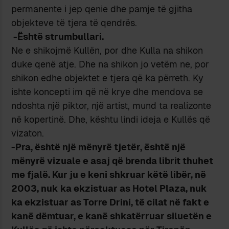
permanente i jep qenie dhe pamje të gjitha
objekteve të tjera të qendrës.
-Është strumbullari.
Ne e shikojmë Kullën, por dhe Kulla na shikon
duke qenë atje. Dhe na shikon jo vetëm ne, por
shikon edhe objektet e tjera që ka përreth. Ky
ishte koncepti im që në krye dhe mendova se
ndoshta një piktor, një artist, mund ta realizonte
në kopertinë. Dhe, kështu lindi ideja e Kullës që
vizaton.
-Pra, është një mënyrë tjetër, është një
mënyrë vizuale e asaj që brenda librit thuhet
me fjalë. Kur ju e keni shkruar këtë libër, në
2003, nuk ka ekzistuar as Hotel Plaza, nuk
ka ekzistuar as Torre Drini, të cilat në fakt e
kanë dëmtuar, e kanë shkatërruar siluetën e