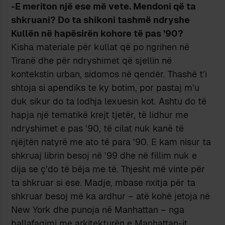
-E meriton një ese më vete. Mendoni që ta
shkruani? Do ta shikoni tashmë ndryshe
Kullën në hapësirën kohore të pas ’90?
Kisha materiale për kullat që po ngrihen në
Tiranë dhe për ndryshimet që sjellin në
kontekstin urban, sidomos në qendër. Thashë t’i
shtoja si apendiks te ky botim, por pastaj m’u
duk sikur do ta lodhja lexuesin kot. Ashtu do të
hapja një tematikë krejt tjetër, të lidhur me
ndryshimet e pas ’90, të cilat nuk kanë të
njëjtën natyrë me ato të para ’90. E kam nisur ta
shkruaj librin besoj në ’99 dhe në fillim nuk e
dija se ç’do të bëja me të. Thjesht më vinte për
ta shkruar si ese. Madje, mbase nxitja për ta
shkruar besoj më ka ardhur – atë kohë jetoja në
New York dhe punoja në Manhattan – nga
ballafaqimi me arkitekturën e Manhattan-it.