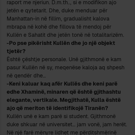
raport me njeriun. D.m.th.., si e modifikon ajo
jetën e qytetarit. Dhe, duke menduar për
Manhattan-in në fillim, gradualisht kalova
mbrapa në kohë dhe fillova të mendoj për
Kullën e Sahatit dhe jetën tonë në totalitarizëm.
-Po pse pikërisht Kullën dhe jo një objekt
tjetër?
Është çështje personale. Unë gjithmonë e kam
pasur Kullën në sy, meqenëse kaloja aq shpesh
në qendër dhe…
-Keni kaluar kaq afër Kullës dhe keni parë
edhe Xhaminë, minaren që është gjithashtu
elegante, vertikale. Megjithatë, Kulla është
ajo që meriton të identifikojë Tiranën?
Kullën unë e kam parë si student. Gjithmonë
duke shkuar në universitet… jam vonë, jam herët.
Në një farë mënyre lidhet me përditshmërinë