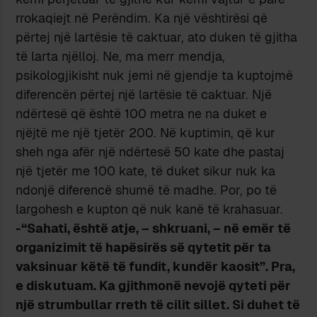
rrokaqiejt në Perëndim. Ka një vështirësi që
përtej një lartësie të caktuar, ato duken të gjitha
të larta njëlloj. Ne, ma merr mendja,
psikologjikisht nuk jemi në gjendje ta kuptojmë
diferencën përtej një lartësie të caktuar. Një
ndërtesë që është 100 metra ne na duket e
njëjtë me një tjetër 200. Në kuptimin, që kur
sheh nga afër një ndërtesë 50 kate dhe pastaj
një tjetër me 100 kate, të duket sikur nuk ka
ndonjë diferencë shumë të madhe. Por, po të
largohesh e kupton që nuk kanë të krahasuar.
-“Sahati, është atje, – shkruani, – në emër të
organizimit të hapësirës së qytetit për ta
vaksinuar këtë të fundit, kundër kaosit”. Pra,
e diskutuam. Ka gjithmonë nevojë qyteti për
një strumbullar rreth të cilit sillet. Si duhet të