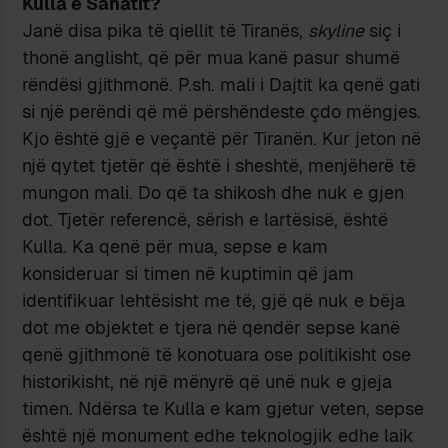
Kulla e Sahatit?
Janë disa pika të qiellit të Tiranës,
skyline
siç i
thonë anglisht, që për mua kanë pasur shumë
rëndësi gjithmonë. P.sh. mali i Dajtit ka qenë gati
si një perëndi që më përshëndeste çdo mëngjes.
Kjo është gjë e veçantë për Tiranën. Kur jeton në
një qytet tjetër që është i sheshtë, menjëherë të
mungon mali. Do që ta shikosh dhe nuk e gjen
dot. Tjetër referencë, sërish e lartësisë, është
Kulla. Ka qenë për mua, sepse e kam
konsideruar si timen në kuptimin që jam
identifikuar lehtësisht me të, gjë që nuk e bëja
dot me objektet e tjera në qendër sepse kanë
qenë gjithmonë të konotuara ose politikisht ose
historikisht, në një mënyrë që unë nuk e gjeja
timen. Ndërsa te Kulla e kam gjetur veten, sepse
është një monument edhe teknologjik edhe laik