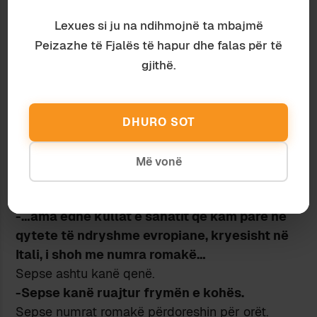
romakë. Kam përshtypjen që kësaj
arkitekture numrat romakë i shkojnë më
Lexues si ju na ndihmojnë ta mbajmë
shumë. Është ajo që shihet te kopertina e
Peizazhe të Fjalës të hapur dhe falas për të
librit tuaj të parë…
gjithë.
Në fakt kanë një lloj vjetërsimi numrat romakë,
që mund të jetë dhe i shtuar, mund të jetë
artificial. Ndonjëherë e sheh sot në orën e dorës,
DHURO SOT
disa kanë numra romakë sepse duket sikur
është një vjetërsi stilistike, për një shkelje syri,
Më vonë
sepse askush nuk kërkon të falsifikojë dhe ta
tregojë si të vjetër.
-…ama edhe kullat e sahatit që kam parë në
qytete të ndryshme evropiane, kryesisht në
Itali, i shoh me numra romakë…
Sepse ashtu kanë qenë.
-Sepse kanë ruajtur frymën e kohës.
Sepse numrat romakë përdoreshin për orët.