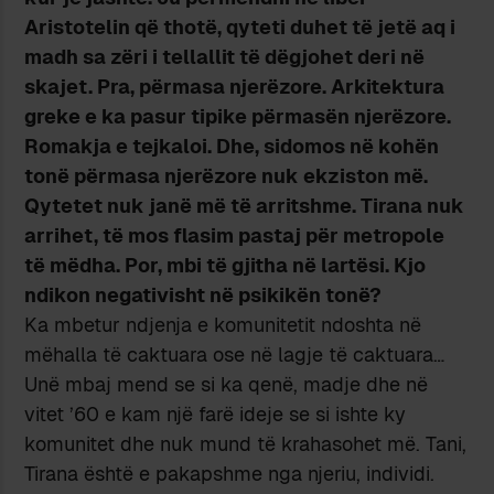
Aristotelin që thotë, qyteti duhet të jetë aq i
madh sa zëri i tellallit të dëgjohet deri në
skajet. Pra, përmasa njerëzore. Arkitektura
greke e ka pasur tipike përmasën njerëzore.
Romakja e tejkaloi. Dhe, sidomos në kohën
tonë përmasa njerëzore nuk ekziston më.
Qytetet nuk janë më të arritshme. Tirana nuk
arrihet, të mos flasim pastaj për metropole
të mëdha. Por, mbi të gjitha në lartësi. Kjo
ndikon negativisht në psikikën tonë?
Ka mbetur ndjenja e komunitetit ndoshta në
mëhalla të caktuara ose në lagje të caktuara…
Unë mbaj mend se si ka qenë, madje dhe në
vitet ’60 e kam një farë ideje se si ishte ky
komunitet dhe nuk mund të krahasohet më. Tani,
Tirana është e pakapshme nga njeriu, individi.