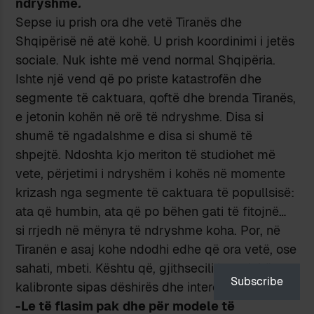
ndryshme
.
Sepse iu prish ora dhe vetë Tiranës dhe
Shqipërisë në atë kohë. U prish koordinimi i jetës
sociale. Nuk ishte më vend normal Shqipëria.
Ishte një vend që po priste katastrofën dhe
segmente të caktuara, qoftë dhe brenda Tiranës,
e jetonin kohën në orë të ndryshme. Disa si
shumë të ngadalshme e disa si shumë të
shpejtë. Ndoshta kjo meriton të studiohet më
vete, përjetimi i ndryshëm i kohës në momente
krizash nga segmente të caktuara të popullsisë:
ata që humbin, ata që po bëhen gati të fitojnë…
si rrjedh në mënyra të ndryshme koha. Por, në
Tiranën e asaj kohe ndodhi edhe që ora vetë, ose
sahati, mbeti. Kështu që, gjithsecili ishte i lirë ta
Subscribe
kalibronte sipas dëshirës dhe interesit.
-Le të flasim pak dhe për modele të