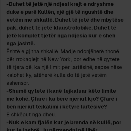
-Duhet të jetë një ndjesi krejt e ndryshme
duke e parë Kullën, një gjë të ngushtë dhe
vetëm me shkallë. Duhet të jetë dhe mbytëse
pak, duhet të jetë klaustrofobike. Duhet të
jetë komplet tjetër nga ndjesia kur e sheh
nga jashtë.
Është e gjitha shkallë. Madje ndonjëherë thonë
për rrokaqiejt në New York, por edhe në qytete
të tjera që, ka një limit për lartësinë, sepse nëse
kalohet ky, atëherë kulla do të jetë vetëm
ashensor.
-Shumë qytete i kanë tejkaluar këto limite
me kohë. Çfarë i ka bërë njeriut kjo? Çfarë i
bën njeriut tejkalimi i këtyre lartësive?
E shkëput nga dheu.
-Nuk e kam fjalën kur je brenda në kullë, por
kur je jashtë. Ju përmendni në libër