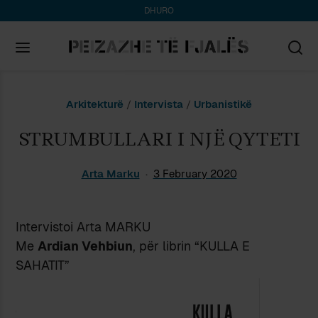
DHURO
Search
Arkitekturë
/
Intervista
/
Urbanistikë
for:
STRUMBULLARI I NJË QYTETI
Arta Marku
3 February 2020
Intervistoi Arta MARKU
Me
Ardian Vehbiun
, për librin “KULLA E
SAHATIT”