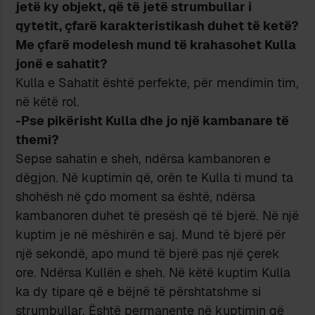
jetë ky objekt, që të jetë strumbullar i
qytetit, çfarë karakteristikash duhet të ketë?
Me çfarë modelesh mund të krahasohet Kulla
jonë e sahatit?
Kulla e Sahatit është perfekte, për mendimin tim,
në këtë rol.
-Pse pikërisht Kulla dhe jo një kambanare të
themi?
Sepse sahatin e sheh, ndërsa kambanoren e
dëgjon. Në kuptimin që, orën te Kulla ti mund ta
shohësh në çdo moment sa është, ndërsa
kambanoren duhet të presësh që të bjerë. Në një
kuptim je në mëshirën e saj. Mund të bjerë për
një sekondë, apo mund të bjerë pas një çerek
ore. Ndërsa Kullën e sheh. Në këtë kuptim Kulla
ka dy tipare që e bëjnë të përshtatshme si
strumbullar. Është permanente në kuptimin që