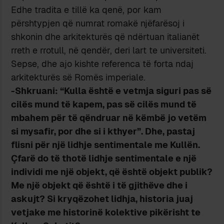
Edhe tradita e tillë ka qenë, por kam
përshtypjen që numrat romakë njëfarësoj i
shkonin dhe arkitekturës që ndërtuan italianët
rreth e rrotull, në qendër, deri lart te universiteti.
Sepse, dhe ajo kishte referenca të forta ndaj
arkitekturës së Romës imperiale.
-Shkruani: “Kulla është e vetmja siguri pas së
cilës mund të kapem, pas së cilës mund të
mbahem për të qëndruar në këmbë jo vetëm
si mysafir, por dhe si i kthyer”. Dhe, pastaj
flisni për një lidhje sentimentale me Kullën.
Çfarë do të thotë lidhje sentimentale e një
individi me një objekt, që është objekt publik?
Me një objekt që është i të gjithëve dhe i
askujt? Si kryqëzohet lidhja, historia juaj
vetjake me historinë kolektive pikërisht te