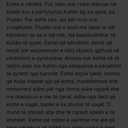
Është e vërtetë. Por, këto unë i kam shkruar në
kohën kur e përfytyroja Kullën siç ka qenë, pa
Plazën. Por edhe tani, ajo për mua nuk
zvogëlohet. Plazën unë e shoh më tepër si një
kërcënim se sa si një mik, një bashkudhëtar të
Kullës në qytet. Është një kërcënim, është një
rrezik për ekzistencën e këtij objekti, gjithnjë në
vështrimin e qytetarëve. Akoma nuk është në të
njëjtin plan me Kullën nga pikëpamja e përjetimit
të qytetit nga banorët. Është diçka tjetër, kështu
që Kulla mbetet ajo që është, madhështore dhe
monument edhe për nga forma duke ngjarë dhe
me obeliskun e me të tjerat, edhe nga fakti që
është e vogël, bazën e ka shumë të vogël. Ti
mund të shkosh atje dhe të ngresh kokën e ta
shohësh. Është një ndjesi e jashtme me atë që
kemi përjetuar të gjithë kur kemi vajtur e parë