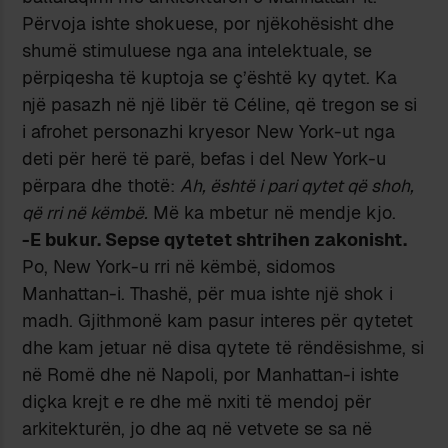
Përvoja ishte shokuese, por njëkohësisht dhe
shumë stimuluese nga ana intelektuale, se
përpiqesha të kuptoja se ç’është ky qytet. Ka
një pasazh në një libër të Céline, që tregon se si
i afrohet personazhi kryesor New York-ut nga
deti për herë të parë, befas i del New York-u
përpara dhe thotë:
Ah, është i pari qytet që shoh,
që rri në këmbë.
Më ka mbetur në mendje kjo.
-E bukur. Sepse qytetet shtrihen zakonisht.
Po, New York-u rri në këmbë, sidomos
Manhattan-i. Thashë, për mua ishte një shok i
madh. Gjithmonë kam pasur interes për qytetet
dhe kam jetuar në disa qytete të rëndësishme, si
në Romë dhe në Napoli, por Manhattan-i ishte
diçka krejt e re dhe më nxiti të mendoj për
arkitekturën, jo dhe aq në vetvete se sa në