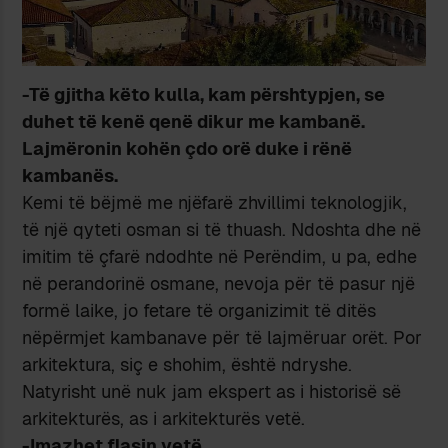
-Të gjitha këto kulla, kam përshtypjen, se
duhet të kenë qenë dikur me kambanë.
Lajmëronin kohën çdo orë duke i rënë
kambanës.
Kemi të bëjmë me njëfarë zhvillimi teknologjik,
të një qyteti osman si të thuash. Ndoshta dhe në
imitim të çfarë ndodhte në Perëndim, u pa, edhe
në perandorinë osmane, nevoja për të pasur një
formë laike, jo fetare të organizimit të ditës
nëpërmjet kambanave për të lajmëruar orët. Por
arkitektura, siç e shohim, është ndryshe.
Natyrisht unë nuk jam ekspert as i historisë së
arkitekturës, as i arkitekturës vetë.
-Imazhet flasin vetë.