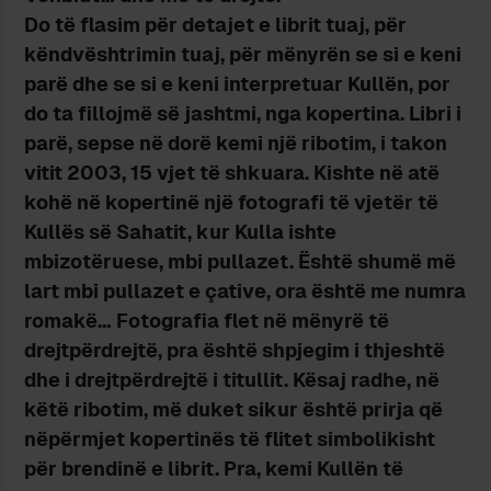
Do të flasim për detajet e librit tuaj, për
këndvështrimin tuaj, për mënyrën se si e keni
parë dhe se si e keni interpretuar Kullën, por
do ta fillojmë së jashtmi, nga kopertina. Libri i
parë, sepse në dorë kemi një ribotim, i takon
vitit 2003, 15 vjet të shkuara. Kishte në atë
kohë në kopertinë një fotografi të vjetër të
Kullës së Sahatit, kur Kulla ishte
mbizotëruese, mbi pullazet. Është shumë më
lart mbi pullazet e çative, ora është me numra
romakë… Fotografia flet në mënyrë të
drejtpërdrejtë, pra është shpjegim i thjeshtë
dhe i drejtpërdrejtë i titullit. Kësaj radhe, në
këtë ribotim, më duket sikur është prirja që
nëpërmjet kopertinës të flitet simbolikisht
për brendinë e librit. Pra, kemi Kullën të