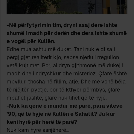
-Në përfytyrimin tim, dryni asaj dere ishte
shumë i madh për derën dhe dera ishte shumë
e vogël për Kullën.
Edhe mua ashtu më duket. Tani nuk e di sa i
përgjigjet realitetit kjo, sepse njeriu i rregullon
vetë kujtimet. Por, ai dryn gjithmonë më dukej i
madh dhe i ndryshkur dhe misterioz. Çfarë është
mbyllur, thosha në fillim, atje. Dhe më vonë bëja
të njëjtën pyetje, por të kthyer përmbys, çfarë
mbahet jashtë, çfarë nuk lihet që të hyjë.
-Nuk ka qenë e mundur më parë, para viteve
’90, që të hyje në Kullën e Sahatit? Ju kur
keni hyrë për herë të parë?
Nuk kam hyrë asnjëherë…