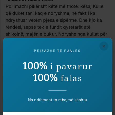
Po. Imazhi pikërisht këtë më thotë: kësaj Kulle,
që duket tani kaq e ndryshme, në fakt i ka
ndryshuar vetëm pjesa e sipërme. Dhe kjo ka
rëndësi, sepse tek e fundit qytetarët atë
shikojnë, majën e bukur. Ndryshe nga kullat për
të cilat flasim sot, të cilat kanë funksionalitet
×
gjatë gjithë gjatësisë së trupit, p.sh., për të
PEIZAZHE TË FJALËS
shërbyer si zyra ose si apartamente banimi etj.
-Për të shfrytëzuar hapësirën tek e fundit.
100%
i pavarur
Ndërsa te Kulla e Sahatit, jo. Kjo është thjesht
100%
falas
një makinë, si të thuash, për të arritur lartësinë.
-Edhe një detaj tjetër në aspektin e jashtëm
të Kullës. Ora që kemi sot ka numra arabë. Në
fillimet e saj, kur për herë të parë është
Na ndihmoni ta mbajmë kështu
vendosur një orë, ajo ka qenë me numra
romakë dhe deri vonë ka qenë me numra