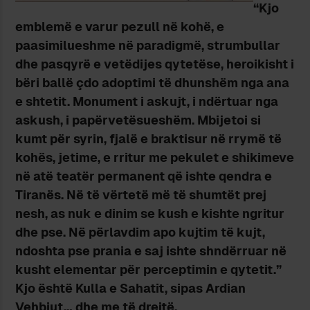
“Kjo
emblemë e varur pezull në kohë, e
paasimilueshme në paradigmë, strumbullar
dhe pasqyrë e vetëdijes qytetëse, heroikisht i
bëri ballë çdo adoptimi të dhunshëm nga ana
e shtetit. Monument i askujt, i ndërtuar nga
askush, i papërvetësueshëm. Mbijetoi si
kumt për syrin, fjalë e braktisur në rrymë të
kohës, jetime, e rritur me pekulet e shikimeve
në atë teatër permanent që ishte qendra e
Tiranës. Në të vërtetë më të shumtët prej
nesh, as nuk e dinim se kush e kishte ngritur
dhe pse. Në përlavdim apo kujtim të kujt,
ndoshta pse prania e saj ishte shndërruar në
kusht elementar për perceptimin e qytetit.”
Kjo është Kulla e Sahatit, sipas Ardian
Vehbiut… dhe me të drejtë.