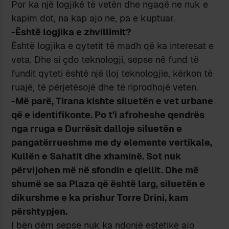
Por ka një logjikë të vetën dhe ngaqë ne nuk e
kapim dot, na kap ajo ne, pa e kuptuar.
-Është logjika e zhvillimit?
Është logjika e qytetit të madh që ka interesat e
veta. Dhe si çdo teknologji, sepse në fund të
fundit qyteti është një lloj teknologjie, kërkon të
ruajë, të përjetësojë dhe të riprodhojë veten.
-Më parë, Tirana kishte siluetën e vet urbane
që e identifikonte. Po t’i afroheshe qendrës
nga rruga e Durrësit dalloje siluetën e
pangatërrueshme me dy elemente vertikale,
Kullën e Sahatit dhe xhaminë. Sot nuk
përvijohen më në sfondin e qiellit. Dhe më
shumë se sa Plaza që është larg, siluetën e
dikurshme e ka prishur Torre Drini, kam
përshtypjen.
I bën dëm sepse nuk ka ndonjë estetikë ajo