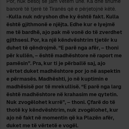
Por, nuk besoj se jam vetëm unë. Ka dhe shumë
banorë të tjerë të Tiranës që e përjetojnë këtë.
-Kulla nuk ndryshon dhe ky është fakt. Kulla
është gjithmonë e njëjta. Edhe kur e lyejmë
me të bardhë, ajo pak më vonë do të zverdhet
gjithsesi. Por, ka një këndvështrim tjetër ku
duhet të qëndrojmë. “E parë nga afër, – thoni
për kullën, – është madhështore në raport me
pamësin”. Pra, kur ti je përballë saj, ajo
vërtet duket madhështore por jo në aspektin
e përmasës. Madhështi, jo në kuptimin e
madhësisë por të mrekullisë. “E parë nga larg
është madhështore në krahasim me qytetin.
Nuk zvogëlohet kurrë”, – thoni. Çfarë do të
thotë ky këndvështrim, nuk zvogëlohet, kur
ajo në fakt në momentin që ka Plazën afër,
duket me të vërtetë e vogël.