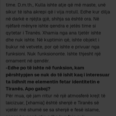
time. D.m.th., Kulla ishte atje që më maste, unë
sikur të isha akrepi që i vija rrotull. Edhe kur dilja
në darkë e njëjta gjë, shihja sa është ora. Në
njëfarë mënyre ishte qendra e jetës time si
qytetar i Tiranës. Xhamia nga ana tjetër ishte
dhe nuk ishte. Në kuptimin që, ishte objekt i
bukur në vetvete, por që ishte e privuar nga
funksioni. Nuk funksiononte. Ishte thjesht një
ornament në qendër.
-Edhe po të ishte në funksion, kam
përshtypjen se nuk do të ishit kaq i interesuar
ta lidhnit me elementin fetar identitetin e
Tiranës. Apo gaboj?
Për mua, që jam rritur në një atmosferë krejt të
laicizuar, [xhamia] është shenjë e Tiranës së
vjetër më shumë se sa shenjë e fesë islame,