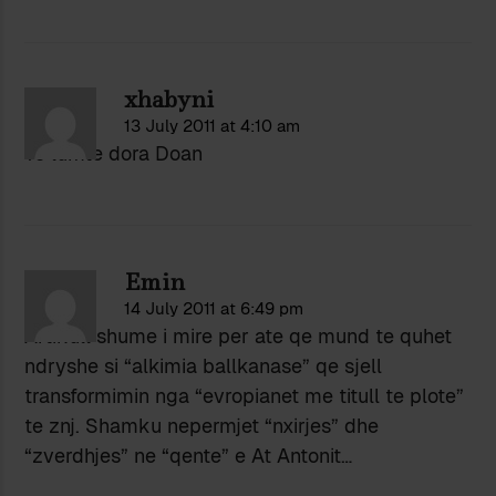
xhabyni
13 July 2011 at 4:10 am
Te lumte dora Doan
Emin
14 July 2011 at 6:49 pm
Artikull shume i mire per ate qe mund te quhet
ndryshe si “alkimia ballkanase” qe sjell
transformimin nga “evropianet me titull te plote”
te znj. Shamku nepermjet “nxirjes” dhe
“zverdhjes” ne “qente” e At Antonit…