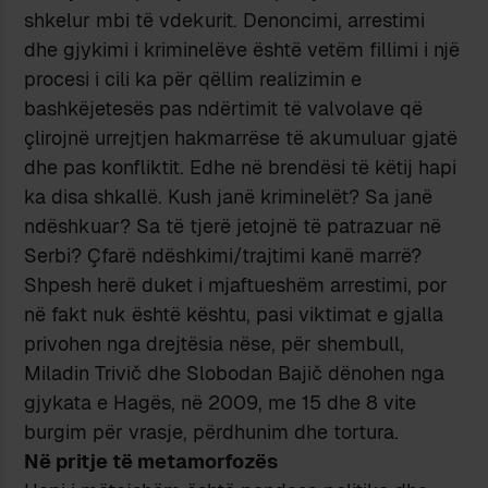
shkelur mbi të vdekurit. Denoncimi, arrestimi
dhe gjykimi i kriminelëve është vetëm fillimi i një
procesi i cili ka për qëllim realizimin e
bashkëjetesës pas ndërtimit të valvolave që
çlirojnë urrejtjen hakmarrëse të akumuluar gjatë
dhe pas konfliktit. Edhe në brendësi të këtij hapi
ka disa shkallë. Kush janë kriminelët? Sa janë
ndëshkuar? Sa të tjerë jetojnë të patrazuar në
Serbi? Çfarë ndëshkimi/trajtimi kanë marrë?
Shpesh herë duket i mjaftueshëm arrestimi, por
në fakt nuk është kështu, pasi viktimat e gjalla
privohen nga drejtësia nëse, për shembull,
Miladin Trivič dhe Slobodan Bajič dënohen nga
gjykata e Hagës, në 2009, me 15 dhe 8 vite
burgim për vrasje, përdhunim dhe tortura.
N
ë
pritje t
ë
metamorfozës