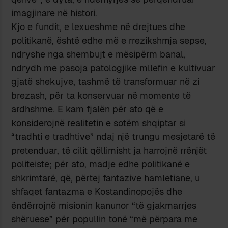
imagjinare në histori.
Kjo e fundit, e lexueshme në drejtues dhe
politikanë, është edhe më e rrezikshmja sepse,
ndryshe nga shembujt e mësipërm banal,
ndrydh me pasoja patologjike mllefin e kultivuar
gjatë shekujve, tashmë të transformuar në zi
brezash, për ta konservuar në momente të
ardhshme. E kam fjalën për ato që e
konsiderojnë realitetin e sotëm shqiptar si
“tradhti e tradhtive” ndaj një trungu mesjetarë të
pretenduar, të cilit qëllimisht ja harrojnë rrënjët
politeiste; për ato, madje edhe politikanë e
shkrimtarë, që, përtej fantazive hamletiane, u
shfaqet fantazma e Kostandinopojës dhe
ëndërrojnë misionin kanunor “të gjakmarrjes
shëruese” për popullin tonë “më përpara me