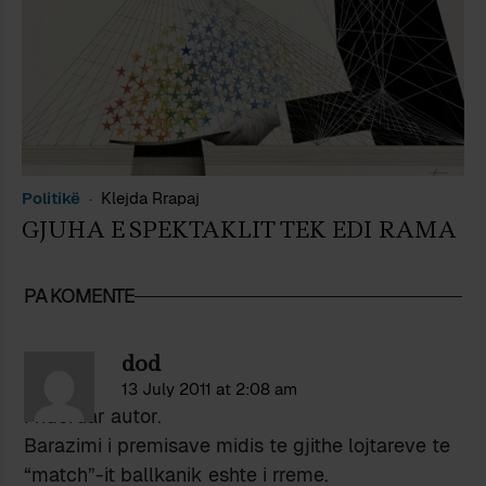
Politikë
Klejda Rrapaj
GJUHA E SPEKTAKLIT TEK EDI RAMA
PA KOMENTE
dod
13 July 2011 at 2:08 am
I nderuar autor.
Barazimi i premisave midis te gjithe lojtareve te
“match”-it ballkanik eshte i rreme.