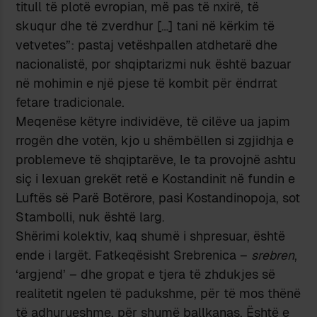
titull të plotë evropian, më pas të nxirë, të
skuqur dhe të zverdhur […] tani në kërkim të
vetvetes”: pastaj vetëshpallen atdhetarë dhe
nacionalistë, por shqiptarizmi nuk është bazuar
në mohimin e një pjese të kombit për ëndrrat
fetare tradicionale.
Meqenëse këtyre individëve, të cilëve ua japim
rrogën dhe votën, kjo u shëmbëllen si zgjidhja e
problemeve të shqiptarëve, le ta provojnë ashtu
siç i lexuan grekët retë e Kostandinit në fundin e
Luftës së Parë Botërore, pasi Kostandinopoja, sot
Stambolli, nuk është larg.
Shërimi kolektiv, kaq shumë i shpresuar, është
ende i largët. Fatkeqësisht Srebrenica –
srebren
,
‘argjend’ – dhe gropat e tjera të zhdukjes së
realitetit ngelen të padukshme, për të mos thënë
të adhurueshme, për shumë ballkanas. Është e