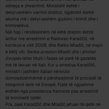
odiseja e zhvarrimit. Moralisht është i
detyrueshëm varrimi dinjitoz, ligjërisht është
akoma më i detyrueshëm gjykimi i krimit dhe i
kriminelëve.
Një hap i rëndësishëm në këtë drejtim është
arritur me arrestimin e Radovan Karadžič, në
korrikun e vitit 2008, dhe Ratko Mladič, në majin
e këtij viti.
Serbia arreston Mladič dhe i afrohet
Evropës
ishte titulli i faqes së parë të gazetës
më të lexuar në Itali. Kur u arrestua Karadžič,
ministri i jashtëm italian nënvizoi
domosdoshmërinë e përshpejtimit të procesit të
integrimit serb në Evropë. Fjalë të ngjashme
erdhën nga presidenca franceze pas arrestimit
të kriminelit tjetër.
Pra, pasi Karadžič dhe Mladič jetuan të qetë në