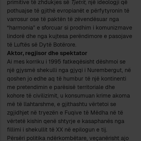
primitive të zhdukjes së
Tjetrit
, një ideologji që
pothuajse të gjithë evropianët e përfytyronin të
varrosur ose të paktën të zëvendësuar nga
“harmonia” e sforcuar si prodhim i komunizmave
lindorë dhe nga kujtesa perëndimore e pasojave
të Luftës së Dytë Botërore.
Aktor, regjisor dhe spektator
Ai mes korriku i 1995 fatkeqësisht dëshmoi se
një gjysmë shekulli nga gjyqi i Nurembergut, në
qoshen jo edhe aq të humbur të një kontinenti
me pretendimin e parësisë territoriale dhe
kohore të civilizimit, u konsumuan krime akoma
më të llahtarshme, e gjithashtu vërtetoi se
zgjidhjet në tryezën e Fuqive të Mëdha në të
vërtetë kishin qenë shtyrje e kasaphanës nga
fillimi i shekullit të XX në epilogun e tij.
Përsëri politika ndërkombëtare, veçanërisht ajo