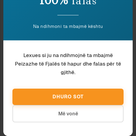
100%
falas
interesante.
Po të mendosh se janë larguar shumë pak, nga
“derrat” (sipas Mladič) tek “qentë”, “koincidenca”
Na ndihmoni ta mbajmë kështu
është edhe më interesante. Natyrisht ky është
shpërthimi më delirant dhe provokues i urrejtjes
që buron nga mospranimi i realitetit, ndërsa
autorët janë vullnetarët e munguar përkrah
Lexues si ju na ndihmojnë ta mbajmë
forcave serbe, ukrainase, ruse, greke etj, në
Peizazhe të Fjalës të hapur dhe falas për të
Srebrenicë: siç duket pagesën e 2.000 markave
gjithë.
për ato ditë korriku e marrin me këto shërbesa.
Huntington, duke propozuar një artikull të
The
New York Times
të 1994, përshkruan spastrimin
DHURO SOT
serb të muslimanëve nga qyteti Zvornik
sëbashku me “vendosjen e një kryqi në vend të
Më vonë
kullës osmane të porsa hedhur në erë, që kishte
zëvendësuar një kishë ortodokse të shkatërruar