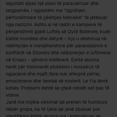
sigurisht sipas një plani të paracaktuar dhe
largpamës, i ngjashëm me “zgjidhjen
përfundimtare të çështjes hebraike” të jetësuar
nga nazizmi. Ashtu si në rastin e kampeve të
përqendrimit gjatë Luftës së Dytë Botërore, kush
kishte mundësi dhe detyrë – kjo u dëshmua në
ndërhyrjen e menjëhershme për parandalimin e
konfliktit në Slloveni dhe ndërprerjen e luftimeve
në Kroaci – qëndroi indiferent. Është akoma
herët për historianët plotësimi i mozaikut të
ngjarjeve dhe mjaft libra nuk shkojnë përtej
emocioneve dhe teorisë së misterit. Le t’ia lëmë
kohës. Problemi është se çfarë ndodh sot pas 16
viteve.
Janë me mijëra viktimat që prehen të humbura
nëpër gropa, ka të tjera që janë zbuluar por
identifikimi është akoma me i komplikuar se