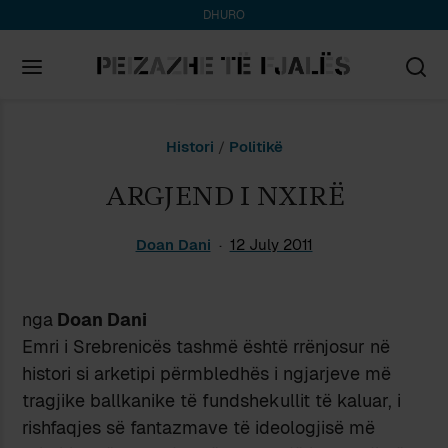
DHURO
Search
Histori
/
Politikë
for:
ARGJEND I NXIRË
Doan Dani
12 July 2011
nga
Doan Dani
Emri i Srebrenicës tashmë është rrënjosur në
histori si arketipi përmbledhës i ngjarjeve më
tragjike ballkanike të fundshekullit të kaluar, i
rishfaqjes së fantazmave të ideologjisë më