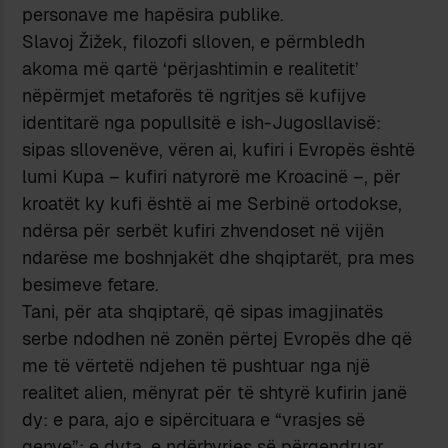
personave me hapësira publike.
Slavoj Žižek, filozofi slloven, e përmbledh
akoma më qartë ‘përjashtimin e realitetit’
nëpërmjet metaforës të ngritjes së kufijve
identitarë nga popullsitë e ish-Jugosllavisë:
sipas sllovenëve, vëren ai, kufiri i Evropës është
lumi Kupa – kufiri natyrorë me Kroacinë –, për
kroatët ky kufi është ai me Serbinë ortodokse,
ndërsa për serbët kufiri zhvendoset në vijën
ndarëse me boshnjakët dhe shqiptarët, pra mes
besimeve fetare.
Tani, për ata shqiptarë, që sipas imagjinatës
serbe ndodhen në zonën përtej Evropës dhe që
me të vërtetë ndjehen të pushtuar nga një
realitet alien, mënyrat për të shtyrë kufirin janë
dy: e para, ajo e sipërcituara e “vrasjes së
qenve”; e dyta, e ndërhyrjes së përqendruar