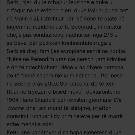
Serbi, njeri duke mbajtur leksione e duke u
shfaqur në televizion, tjetri duke kaluar pushimet
në Malin e Zi, i strehuar për një kohë të gjatë në
lagjen më rezidenciale të Beogradit, i mbrojtur
dhe, sipas sondazheve, i adhuruar nga 2/3 e
serbëve, për politikën kontinentale rruga e
Serbisë drejt familjes evropiane është në zbritje.
“Nëse në Perëndim vras një person, jam kriminel
e do të ndëshkohem. Nëse vras dhjetë persona,
do të thonë se jam një kriminel serial. Por nëse
në Bosnje vras 200.000 persona, do të jem i
ftuar në tryezën e bisedimeve”, deklaronte në
1994 Haris Silajdžič për revistën gjermane
Die
Woche
, dhe tani mund të shtojmë, mjafton
dorëzimi i vonuar i dy kriminelëve për të marrë
edhe medalje nderi.
Këtu janë kapërcyer disa hapa njëherësh duke