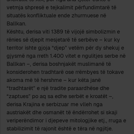
vetmja shpresë e tejkalimit përfundimtarë të
situatës konfliktuale ende zhurmuese në
Ballkan.
Kështu, derisa viti 1389 të vijojë simbolizmin e
rënies së djepit mesjetarë të serbëve – kur ky
territor ishte gjoja “djep” vetëm për dy shekuj e
gjysmë nga rreth 1.400 vitet e ngulitjes serbe në
Ballkan –, derisa boshnjakët muslimanë të
konsiderohen tradhtarë ose rrëmbyes të tokave
akoma më të hershme – kur këta janë
“tradhtarët” e një tradite paraardhëse dhe
“zaptues” po aq sa edhe serbët e kroatët –,
derisa Krajina e serbizuar me vlleh nga
austriakët dhe osmanët të ëndërrohet si skaji
veriperëndimor i djepeve mitologjike etj., rruga e
stabilizimit të rajonit është e tëra në ngjitje.