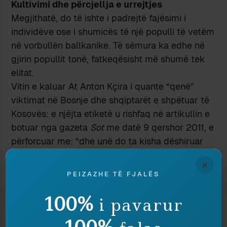
Kultivimi dhe përcjellja e urrejtjes
Megjithatë, do të ishte i padrejtë fajësimi i
individëve ose i shumicës të një populli të vetëm
në vorbullën ballkanike. Të sëmura ka edhe në
gjirin popullit tonë, fatkeqësisht më shumë tek
elitat.
Vitin e kaluar At Anton Kçira i quante “qenë”
viktimat në Bosnje dhe shqiptarët e shpëtuar të
Kosovës: e njëjta etiketë u rishfaq në artikullin e
botuar nga gazeta
Sot
me datë 9 qershor 2011, e
përforcuar me: “dhe unë do ta kisha dëshiruar
me të gjithë zemër, që ata dhe prindërit që i
×
lindën ata të qenë asgjësuar nga serbët dhe
PEIZAZHE TË FJALËS
kroatët në luftën e fundit në Bosnjë dhe
Herzegovinë”, apo holandezët mundësuan “që
100%
i pavarur
Ballkani të çlirohet sadopak nga ky mallkim që
janë boshnjakët islamikë”. “Koincidencë”