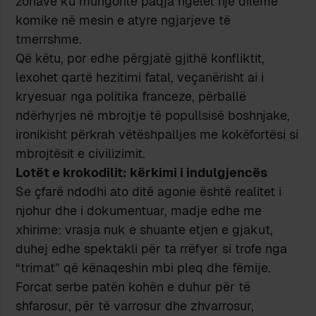
zonave ku mungonte paqja ngelet një dilemë
komike në mesin e atyre ngjarjeve të
tmerrshme.
Që këtu, por edhe përgjatë gjithë konfliktit,
lexohet qartë hezitimi fatal, veçanërisht ai i
kryesuar nga politika franceze, përballë
ndërhyrjes në mbrojtje të popullsisë boshnjake,
ironikisht përkrah vëtëshpalljes me kokëfortësi si
mbrojtësit e civilizimit.
Lotët e krokodilit: kërkimi i indulgjenc
ë
s
Se çfarë ndodhi ato ditë agonie është realitet i
njohur dhe i dokumentuar, madje edhe me
xhirime: vrasja nuk e shuante etjen e gjakut,
duhej edhe spektakli për ta rrëfyer si trofe nga
“trimat” që kënaqeshin mbi pleq dhe fëmije.
Forcat serbe patën kohën e duhur për të
shfarosur, për të varrosur dhe zhvarrosur,