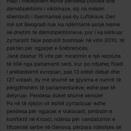
Hapi i mëtejshëm është pendesa politike dhe
dëmshpërblimi i viktimave, siç na mëson
shembulli i Gjermanisë pas dy Luftërave. Deri
më sot Beogradi nuk ka ndërmarrë asnjë nismë
në drejtim të dëmshpërblimeve, por i ka kërkuar
zyrtarisht falje popullit boshnjak në vitin 2010, të
paktën për ngjarjet e Srebrenicës.
Janë dashur 15 vite për miratimin e një rezolute
të tillë nga parlamenti serb, kur po ndjehej flladi
i anëtarësimit evropian, pas 13 orësh debat dhe
127 votash, dy më shumë se gjysma e numrit të
përgjithshëm të parlamentarëve, edhe pse të
detyruar. Pendesa duket shumë serioze!
Po në të njëjtin vit është zyrtarizuar edhe
pendesa për ngjarjet e Vukovarit, simbolin e
konfliktit në Kroaci, ndërsa për vandalizmin e
tifozerisë serbe në Genova, përpara ndeshjes së