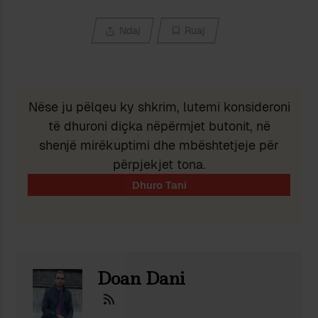
Ndaj
Ruaj
Nëse ju pëlqeu ky shkrim, lutemi konsideroni
të dhuroni diçka nëpërmjet butonit, në
shenjë mirëkuptimi dhe mbështetjeje për
përpjekjet tona.
Doan Dani