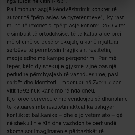
nga turqit në vitin 1463”.
Pa i mohuar asgjë këndvështrimit konkret të
autorit të “përplasjes së qytetërimeve”, ky rast
mund të lexohet si “përplasje kohore”: 250 vitet
e simbolit të ortodoksisë, të tejkaluara që prej
më shumë se pesë shekujsh, u kanë mjaftuar
serbëve të përmbysin tragjikisht realitetin,
madje edhe me kampe përqendrimi. Për më
tepër, këto dy shekuj e gjysmë vijnë pas një
periudhe përmbysjesh të vazhdueshme, pasi
serbët dhe identiteti i imponuar në Zvornik pas
vitit 1992 nuk kanë mbirë nga dheu.
Kjo forcë perverse e mbivendosjes së dhunshme
të kaluarës mbi realitetin aktual ka ushqyer
konfliktet ballkanike – dhe e jo vetëm ato – që
në shekullin e XIX dhe vazhdon të përkundë
akoma sot imagjinatën e përbashkët të