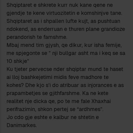
Shqiptaret e shkrete kurr nuk kane qene ne
gjendje te kene virtuozitetin e komshinjve tane.
Shqiptaret as i shpallen lufte kujt, as pushtuan
ndokend, as enderruan e thuren plane grandioze
perandorish te famshme.
Mbaj mend tim gjysh, qe dikur, kur isha femije,
me spjegonte se ” nji bullgar asht ma i keq se sa
10 shkje”
Ku tjeter pervecse nder shqiptar mund te haset
ai lloj bashkejetimi midis feve madhore te
kohes? Dhe kjo s’i do atribuar as injorances e as
prapambetjes se gjithfarshme. Ka ne kete
realitet nje dicka qe, po te me fale Xhaxhai
perifrazimin, shkon pertej se “ardhmes”.
Jo cdo gje eshte e kalbur ne shtetin e
Danimarkes.