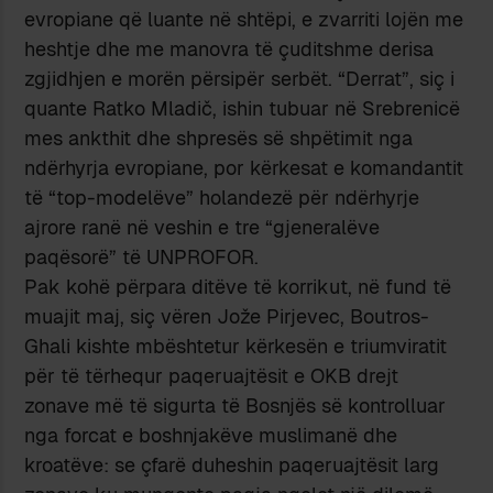
evropiane që luante në shtëpi, e zvarriti lojën me
heshtje dhe me manovra të çuditshme derisa
zgjidhjen e morën përsipër serbët. “Derrat”, siç i
quante Ratko Mladič, ishin tubuar në Srebrenicë
mes ankthit dhe shpresës së shpëtimit nga
ndërhyrja evropiane, por kërkesat e komandantit
të “top-modelëve” holandezë për ndërhyrje
ajrore ranë në veshin e tre “gjeneralëve
paqësorë” të UNPROFOR.
Pak kohë përpara ditëve të korrikut, në fund të
muajit maj, siç vëren Jože Pirjevec, Boutros-
Ghali kishte mbështetur kërkesën e triumviratit
për të tërhequr paqeruajtësit e OKB drejt
zonave më të sigurta të Bosnjës së kontrolluar
nga forcat e boshnjakëve muslimanë dhe
kroatëve: se çfarë duheshin paqeruajtësit larg