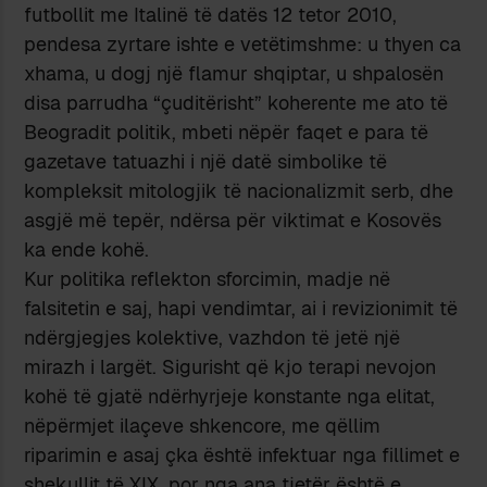
futbollit me Italinë të datës 12 tetor 2010,
pendesa zyrtare ishte e vetëtimshme: u thyen ca
xhama, u dogj një flamur shqiptar, u shpalosën
disa parrudha “çuditërisht” koherente me ato të
Beogradit politik, mbeti nëpër faqet e para të
gazetave tatuazhi i një datë simbolike të
kompleksit mitologjik të nacionalizmit serb, dhe
asgjë më tepër, ndërsa për viktimat e Kosovës
ka ende kohë.
Kur politika reflekton sforcimin, madje në
falsitetin e saj, hapi vendimtar, ai i revizionimit të
ndërgjegjes kolektive, vazhdon të jetë një
mirazh i largët. Sigurisht që kjo terapi nevojon
kohë të gjatë ndërhyrjeje konstante nga elitat,
nëpërmjet ilaçeve shkencore, me qëllim
riparimin e asaj çka është infektuar nga fillimet e
shekullit të XIX, por nga ana tjetër është e