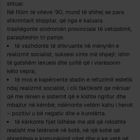
shtuar.
Në fillim të viteve ’90, mund të shihej se para
shkrimtarit shqiptar, që nga e kaluara
trashëgonte sindromën provinciale të vetizolimit,
paraqiteshin tri pamje:
të vazhdonte të shkruante në mënyrën e
realizmit socialist; suksesi vinte më shpejt: ishin
të gatshëm lexuesi dhe juritë që i vlerësonin
këto vepra;
të mos e kapërcente stadin e refuzimit estetik
ndaj realizmit socialist, i cili faktikisht qe rrënuar
që me rënien e sistemit që e kishte ngritur dhe
mbajtur në këmbë; ndërronte vetëm kahu i heroit
– pozitivi u bë negativ dhe e kundërta.
të kërkonte fijet lidhëse me atë që ndodhte
realisht me letërsinë në botë, në një kohë që
shpejtësia e komunikimit rritet dhe e ke vetë në