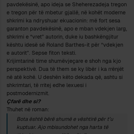
pavdekësinë, apo ideja se Sheherezadeja tregon
e tregon për të mbetur gjallë, në kohët moderne
shkrimi ka ndryshuar ekuacionin: më fort sesa
garanton pavdekësinë, apo e mban vdekjen larg,
shkrimi e “vret” autorin, duke iu bashkëngjitur
kështu idesë së Roland Barthes-it për “vdekjen
e autorit”. Sepse fiton teksti.
Krijimtarinë time shumëvjeçare e shoh nga kjo
perspektivë. Dua të them se ky libër i ka rrënjët
në atë kohë. U deshën këto dekada që, ashtu si
shkrimtari, të rritej edhe lexuesi i
postmodernizmit.
Çfarë dhe si?
Thuhet në roman:
Bota është bërë shumë e vështirë për t’u
kuptuar. Ajo mbisundohet nga harta të