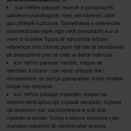
kur rrëfimi paraqet leximet e personazhit,
saktëson psikologjinë, hijet, përndjekjet, dijet
apo aftësitë kulturore. Domethënia e referencës
intertekstuale jepet nga vetë personazhi kur ai
merr si modele figura të ndryshme letrare:
referencat dhe citimet japin një ide të bibliotekës
së brendshme prej të cilës ai është ndërtuar.
kur rrëfimi paraqet vendet, tregon se
identiteti kulturor i një vendi shfaqet më i
rëndësishëm se pamja gjeografike: kanë rëndësi
lidhjet me letërsinë.
kur rrëfimi paraqet kujtesën, tregon se
shkrimi nënkupton një kujtesë tekstesh, kujtesë
që dëshmon për vazhdimësinë e unit dhe
rrjedhën e kohës. Thirrja e këtyre teksteve i jep
mundësi subjektit të nënshkruhet brenda