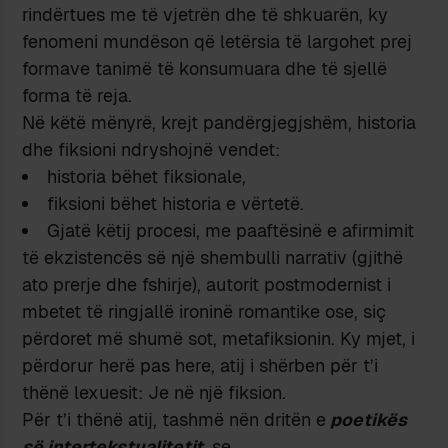
rindërtues me të vjetrën dhe të shkuarën, ky
fenomeni mundëson që letërsia të largohet prej
formave tanimë të konsumuara dhe të sjellë
forma të reja.
Në këtë mënyrë, krejt pandërgjegjshëm, historia
dhe fiksioni ndryshojnë vendet:
historia bëhet fiksionale,
fiksioni bëhet historia e vërtetë.
Gjatë këtij procesi, me paaftësinë e afirmimit
të ekzistencës së një shembulli narrativ (gjithë
ato prerje dhe fshirje), autorit postmodernist i
mbetet të ringjallë ironinë romantike ose, siç
përdoret më shumë sot, metafiksionin. Ky mjet, i
përdorur herë pas here, atij i shërben për t’i
thënë lexuesit: Je në një fiksion.
Për t’i thënë atij, tashmë nën dritën e
poetikës
së intertekstualitetit
, se