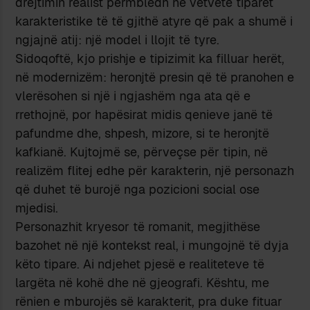
drejtimin realist përmbledh në vetvete tiparet
karakteristike të të gjithë atyre që pak a shumë i
ngjajnë atij: një model i llojit të tyre.
Sidoqoftë, kjo prishje e tipizimit ka filluar herët,
në modernizëm: heronjtë presin që të pranohen e
vlerësohen si një i ngjashëm nga ata që e
rrethojnë, por hapësirat midis qenieve janë të
pafundme dhe, shpesh, mizore, si te heronjtë
kafkianë. Kujtojmë se, përveçse për tipin, në
realizëm flitej edhe për karakterin, një personazh
që duhet të burojë nga pozicioni social ose
mjedisi.
Personazhit kryesor të romanit, megjithëse
bazohet në një kontekst real, i mungojnë të dyja
këto tipare. Ai ndjehet pjesë e realiteteve të
largëta në kohë dhe në gjeografi. Kështu, me
rënien e mburojës së karakterit, pra duke fituar