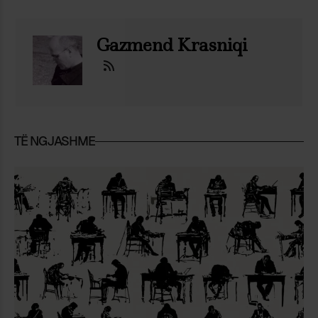
Gazmend Krasniqi
TË NGJASHME