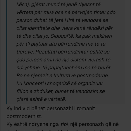
kësaj, gjërat mund të jenë thjesht të
vërteta për mua ose në përvojën time: çdo
person duhet të jetë i lirë të vendosë se
cilat identitete dhe vlera kanë rëndësi për
të dhe cilat jo. Sidoqoftë, ka pak makineri
për t’i pajtuar ato përfundime me të të
tjerëve. Rezultati përfundimtar është se
çdo person arrin në një sistem vlerash të
ndryshme, të papajtueshëm me të tjerët.
Po ne njerëzit e kulturave postmoderne,
ku koncepti i shoqërisë së organizuar
fillon e zhduket, duhet të vendosim se
çfarë është e vërtetë.
Ky individ bëhet personazhi i romanit
postmodernist.
Ky është ndryshe nga
tipi
, një personazh që në