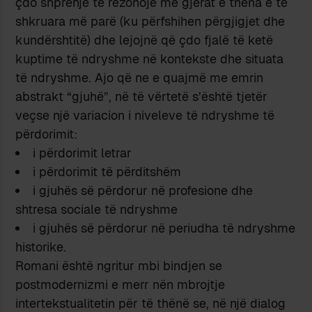
çdo shprehje të rezonojë me gjërat e thëna e të
shkruara më parë (ku përfshihen përgjigjet dhe
kundërshtitë) dhe lejojnë që çdo fjalë të ketë
kuptime të ndryshme në kontekste dhe situata
të ndryshme. Ajo që ne e quajmë me emrin
abstrakt “gjuhë”, në të vërtetë s’është tjetër
veçse një variacion i niveleve të ndryshme të
përdorimit:
i përdorimit letrar
i përdorimit të përditshëm
i gjuhës së përdorur në profesione dhe
shtresa sociale të ndryshme
i gjuhës së përdorur në periudha të ndryshme
historike.
Romani është ngritur mbi bindjen se
postmodernizmi e merr nën mbrojtje
intertekstualitetin për të thënë se, në një dialog