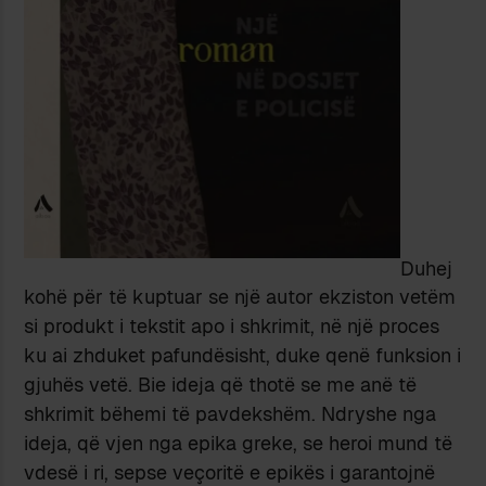
Duhej
kohë për të kuptuar se një autor ekziston vetëm
si produkt i tekstit apo i shkrimit, në një proces
ku ai zhduket pafundësisht, duke qenë funksion i
gjuhës vetë. Bie ideja që thotë se me anë të
shkrimit bëhemi të pavdekshëm. Ndryshe nga
ideja, që vjen nga epika greke, se heroi mund të
vdesë i ri, sepse veçoritë e epikës i garantojnë