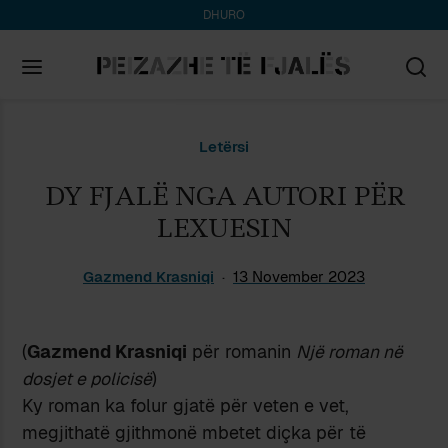
DHURO
Search
Letërsi
for:
DY FJALË NGA AUTORI PËR
LEXUESIN
Gazmend Krasniqi
13 November 2023
(
Gazmend Krasniqi
për romanin
Një roman në
dosjet e policisë
)
Ky roman ka folur gjatë për veten e vet,
megjithatë gjithmonë mbetet diçka për të