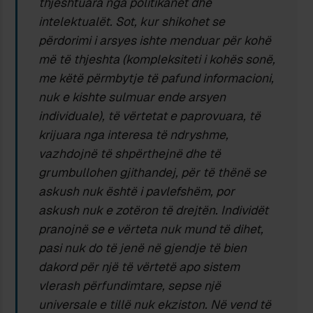
thjeshtuara nga politikanët dhe
intelektualët. Sot, kur shikohet se
përdorimi i arsyes ishte menduar për kohë
më të thjeshta (kompleksiteti i kohës sonë,
me këtë përmbytje të pafund informacioni,
nuk e kishte sulmuar ende arsyen
individuale), të vërtetat e paprovuara, të
krijuara nga interesa të ndryshme,
vazhdojnë të shpërthejnë dhe të
grumbullohen gjithandej, për të thënë se
askush nuk është i pavlefshëm, por
askush nuk e zotëron të drejtën. Individët
pranojnë se e vërteta nuk mund të dihet,
pasi nuk do të jenë në gjendje të bien
dakord për një të vërtetë apo sistem
vlerash përfundimtare, sepse një
universale e tillë nuk ekziston. Në vend të