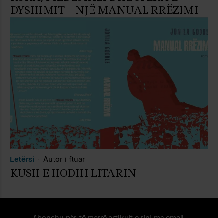
DYSHIMIT – NJË MANUAL RRËZIMI
Letërsi
Autor i ftuar
KUSH E HODHI LITARIN
Abonohu për të marrë artikujt e rinj me email.