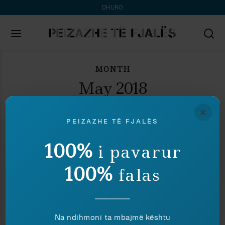
DHURO
MONTH
Search
for:
May 2018
×
PEIZAZHE TË FJALËS
100%
i pavarur
100%
falas
Na ndihmoni ta mbajmë kështu