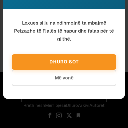
Muzikë
Eda Zari
Lexues si ju na ndihmojnë ta mbajmë
XHAZI NË LITURGJI
Peizazhe të Fjalës të hapur dhe falas për të
gjithë.
Më Shumë
DHURO SOT
Më vonë
Abonohu për të marrë artikujt e rinj me email.
Email
Abonohu
Rreth nesh
Merr pjes​​ë​
Dhuro
Arkivi
Autorët