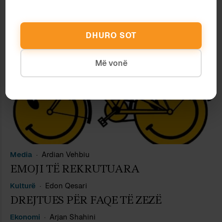
EMOJI TË REKRUTUARA (II)
DHURO SOT
Më vonë
Media
Ardian Vehbiu
EMOJI TË REKRUTUARA
Kulturë
Edon Qesari
DREJTUES PËR FAQE TË ZEZË
Ekonomi
Arjan Shahini