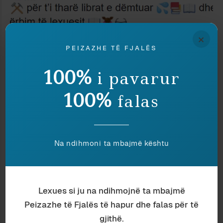
×
Komunikim
Ardian Vehbiu
PEIZAZHE TË FJALËS
EMOJI TË REKRUTUARA (III)
100%
i pavarur
100%
falas
Na ndihmoni ta mbajmë kështu
Lexues si ju na ndihmojnë ta mbajmë
Peizazhe të Fjalës të hapur dhe falas për të
Komunikim
Ardian Vehbiu
gjithë.