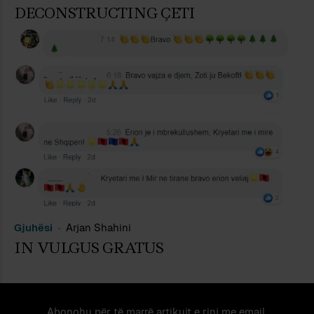
DECONSTRUCTING ÇETI
Gjuhësi
Arjan Shahini
IN VULGUS GRATUS
Abonohu për të marrë artikujt e rinj me email.