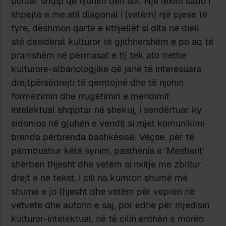
botuar shqip që njohim deri sot. Një lexim sado i
shpejtë e me stil diagonal i (vetëm) një pjese të
tyre, dëshmon qartë e kthjellët si dita në diell
atë desiderat kulturor të gjithhershëm e po aq të
prani­shëm në përmasat e tij tek ato rrethe
kulturore-albanologjike që janë të inte­resuara
drejtpërsëdrejti të qëmtojnë dhe të njohin
formëzimin dhe rrugëtimin e mendimit
intelektual shqiptar në shekuj, i sendërtuar ky
sidomos në gjuhën e vendit si mjet komunikimi
brenda përbrenda bashkësisë. Veçse, për të
përmbushur këtë synim, pasthënia e ‘Mesha­rit’
shërben thjesht dhe ve­tëm si nxitje me zbritur
drejt e në tekst, i cili na kumton shumë më
shumë e jo thjesht dhe vetëm për veprën në
vetvete dhe autorin e saj, por edhe për mjedisin
kulturor-intelektual, në të cilin erdhën e morën