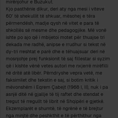
mirënjohur e Buzukut.
Kjo pasthënie dikur, deri aty nga mesi i viteve
60’ të shekullit të shkuar, mësohej e tëra
përmendësh, madje qysh në vitet e para të
shkollës së mesme dhe pedagogjike. Më vonë
ishte po ajo që i mbijetoi motet për thuajse tri
dekada me radhë, anipse e rrudhur si tekst në
dy-tri rreshtat e parë dhe e tëhuajsuar deri në
mosnjohje prej funk­sionit të saj fillestar si syzim
që i kishte vënë vetes autori me nxjerrë mirëfilli
në dritë atë libër. Për­ndryshe vepra vetë, me
faksimi­let dhe tekstin e saj, si botim kritik i
mëvonshëm i Eqrem Çabejt (1968 I, II), nuk i pa
asnjë ditë në gjallje të tij raftet dhe stendat e
tregut të rregullt të librit në Shqipëri e gjetkë.
Ekzemplarët e shumtë, të ngrënë e të brejtur
nga minjtë dhe peshkthit e të përthithur nga