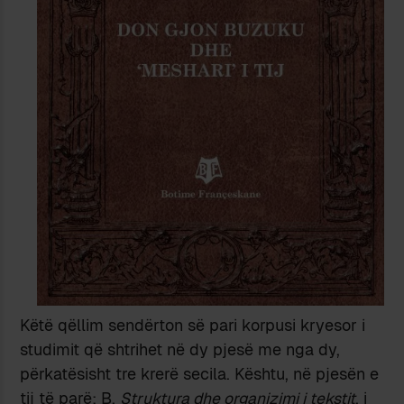
Këtë qëllim sendërton së pari korpusi kryesor i
studimit që shtrihet në dy pjesë me nga dy,
përkatësisht tre krerë secila. Kështu, në pjesën e
tij të parë: B.
Struktura dhe organizimi i tekstit
, i