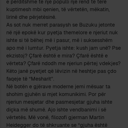
e përditshme të një populli një rend të tërë
kuptimesh mbi qenien, të vërtetën, mëkatin,
lirinë dhe përjetësinë.
As sot nuk merret parasysh se Buzuku jetonte
në një epokë kur pyetja themelore e njeriut nuk
ishte si të bëhej më i pasur, më i suksesshëm
apo më i lumtur. Pyetja ishte: kush jam unë? Pse
ekzistoj? Çfarë është e mira? Çfarë është e
vërteta? Çfarë ndodh me njeriun përtej vdekjes?
Këto janë pyetjet që lëvizin në heshtje pas çdo
faqeje të “Mesharit”.
Në botën e gjërave moderne jemi mësuar ta
shohim gjuhën si mjet komunikimi. Por për
njeriun mesjetar dhe pasmesjetar gjuha ishte
diçka më shumë. Ajo ishte vendbanimi i së
vërtetës. Më vonë, filozofi gjerman Martin
Heidegger do të shkruante se “gjuha është