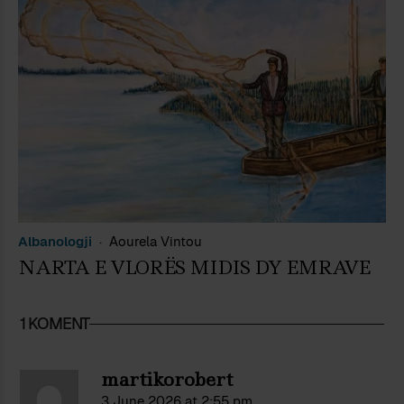
Albanologji
Aourela Vintou
NARTA E VLORËS MIDIS DY EMRAVE
1 KOMENT
martikorobert
3 June 2026 at 2:55 pm