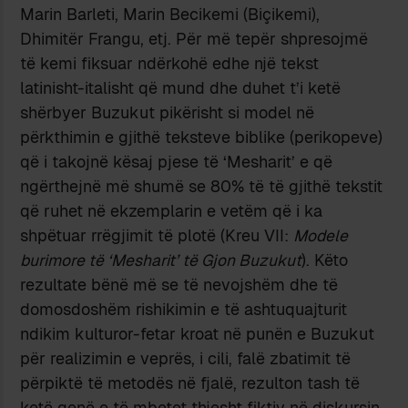
Marin Barleti, Marin Becikemi (Biçikemi),
Dhimitër Frangu, etj. Për më tepër shpresojmë
të kemi fiksuar ndërko­hë edhe një tekst
latinisht-italisht që mund dhe duhet t’i ketë
shërbyer Buzukut pikërisht si model në
përkthimin e gjithë teks­teve biblike (periko­peve)
që i takojnë kësaj pjese të ‘Mesha­rit’ e që
ngërthejnë më shumë se 80% të të gjithë tekstit
që ruhet në ekzem­plarin e vetëm që i ka
shpëtuar rrëgjimit të plotë (Kreu VII:
Modele
burimore të ‘Mesharit’ të Gjon Buzukut
). Këto
rezultate bënë më se të nevojshëm dhe të
domos­do­shëm rishikimin e të ashtuquaj­turit
ndikim kulturor-fetar kroat në punën e Buzukut
për realizimin e veprës, i cili, falë zbatimit të
për­piktë të metodës në fjalë, rezulton tash të
ketë qenë e të mbetet thjesht fiktiv në diskursin