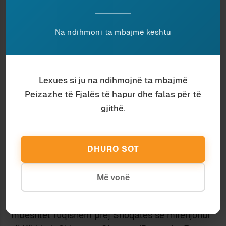
vendimtare në këtë ndër­marrje tejet të
lodhshme që i kushtoi shkruesit të këtyre
Na ndihmoni ta mbajmë kështu
radhëve plot tre vjet pune intensive, e nxitën
mirëfilli ato vështirësi, me të cilat e nisëm këtë
shkrim e që kishin të bënin me përpunimin
filologjik të tekstit të “Mesharit” gjatë punës
Lexues si ju na ndihmojnë ta mbajmë
përgatitore që u zhvillua në kua­drin e projektit
Peizazhe të Fjalës të hapur dhe falas për të
afatgjatë: (Bardhyl Demiraj dhe Olav Hackstein –
gjithë.
bo­tues)
Fjalor Filologjik-Etimologjik Digjital i
Shqipes së Hershme. Shek.
XV-XVIII
(DPEWA =
<https://www. dpwa.gwi.uni-muenchen.de/>) si
DHURO SOT
pjesë e aktivite­tit shkencor të Insti­tu­tit të
Gjuhësisë së Krahasuar dhe Indo­europiane si
Më vonë
edhe të Albano­logjisë pranë Universitetit elitar
Lud­wig-Maximilian të Mynihut, projekt ky që u
mbështet fuqishëm prej Shoqa­tës së mirënjohur