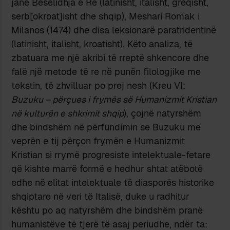
janë Besëlidhja e Re (la­ti­nisht, italisht, gre­qisht,
serb[okroat]isht dhe shqip), Meshari Romak i
Milanos (1474) dhe disa leksionarë paratridentinë
(latinisht, ita­lisht, kroa­tisht). Këto analiza, të
zbatuara me një akribi të rreptë shkencore dhe
falë një metode të re në punën filologjike me
tekstin, të zhvilluar po prej nesh (Kreu VI:
Buzuku – përçues i frymës së Humanizmit Kristian
në kulturën e shkrimit shqip
), çojnë natyrshëm
dhe bindshëm në përfundimin se Buzuku me
veprën e tij përçon fry­mën e Humanizmit
Kristian si rrymë progresiste intelektuale-fetare
që kishte marrë formë e hedhur shtat atëbotë
edhe në elitat intelektuale të diasporës historike
shqiptare në veri të Italisë, duke u radhitur
kështu po aq natyrshëm dhe bindshëm pranë
humanistëve të tjerë të asaj periudhe, ndër ta: