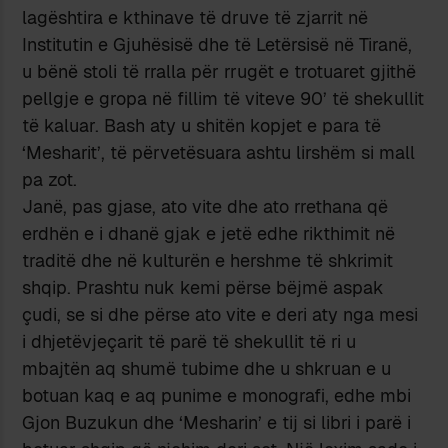
lagë­shtira e ­kthinave të druve të zjarrit në
Institutin e Gju­hësisë dhe të Letërsisë në Tiranë,
u bënë stoli të rralla për rrugët e trotuaret gjithë
pell­gje e gropa në fillim të viteve 90’ të shekullit
të kaluar. Bash aty u shitën kopjet e para të
‘Mesharit’, të për­vetësuara ashtu lirshëm si mall
pa zot.
Janë, pas gjase, ato vite dhe ato rrethana që
erdhën e i dhanë gjak e jetë edhe rikthimit në
traditë dhe në kulturën e hershme të shkrimit
shqip. Prashtu nuk kemi përse bëjmë aspak
çudi, se si dhe përse ato vite e deri aty nga mesi
i dhjetëvjeçarit të parë të shekullit të ri u
mbajtën aq shumë tubime dhe u shkruan e u
botuan kaq e aq punime e monografi, edhe mbi
Gjon Buzukun dhe ‘Mesha­rin’ e tij si libri i parë i