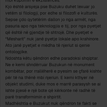
mbi kuptimin e ekzistencës.
Kjo është arsyeja pse Buzuku duhet lexuar jo
vetëm si filologji, por edhe si filozofi e kulturës.
Sepse çdo qytetërim dallon jo nga armët, nga
pasuria apo nga teknologjia e tij, por nga pyetjet
që është në gjendje të shtrojë. Dhe pyetjet e
“Mesharit” nuk janë pyetje lokale apo krahinore.
Ato janë pyetjet e mëdha të njeriut si qenie
ontologjike.
Ndoshta këtu qëndron edhe paradoksi shqiptar.
Ne e kemi shndërruar Buzukun në monument
kombëtar, por rrallëherë e pyesim se çfarë kishte
për të na thënë mbi njeriun. E kemi kthyer në
objekt studimi, duke mos e marrë parasysh se ai
ishte pjesë e një bote që kërkonte në radhë të
parë transformimin e shpirtit.
Madhështia e Buzukut nuk qëndron te fakti se