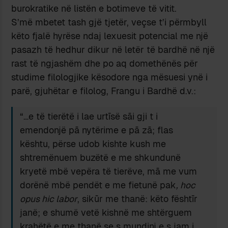
burokratike në listën e botimeve të vitit.
S’më mbetet tash gjë tjetër, veçse t’i përmbyll
këto fjalë hyrëse ndaj lexuesit potencial me një
pasazh të hedhur dikur në letër të bardhë në një
rast të ngjashëm dhe po aq domethënës për
studime filologjike këso­dore nga mësuesi ynë i
parë, gjuhëtar e filolog, Frangu i Bardhë d.v.:
“…e të tierëtë i lae urtīsë sāi gji t i
emendonjë pā nytërime e pā zā; flas
kështu, përse udob kishte kush me
shtremënuem buzëtë e me shkundunë
kryetë mbë vepëra të tierëve, mā me vum
dorënë mbë pendët e me fietunë pak
, hoc
opus hic labor
, sikūr me thanë: këto fështīr
janë; e shumë vetë kishnë me shtërguem
krahëtë e me thanë se s mundinj e s jam i