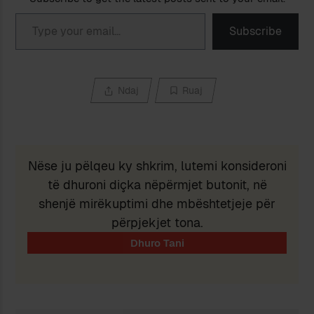
Type your email…
Subscribe
Ndaj
Ruaj
Nëse ju pëlqeu ky shkrim, lutemi konsideroni
të dhuroni diçka nëpërmjet butonit, në
shenjë mirëkuptimi dhe mbështetjeje për
përpjekjet tona.