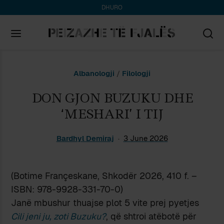
DHURO
Search
Albanologji
/
Filologji
for:
DON GJON BUZUKU DHE
‘MESHARI’ I TIJ
Bardhyl Demiraj
3 June 2026
(Botime Françeskane, Shkodër 2026, 410 f. –
ISBN: 978-9928-331-70-0)
Janë mbushur thuajse plot 5 vite prej pyetjes
Cili jeni ju, zoti Buzuku?
, që shtroi atëbotë për