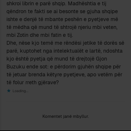
shkroi librin e parë shqip. Madhështia e tij
qëndron te fakti se ai besonte se gjuha shqipe
ishte e denjë të mbante peshën e pyetjeve më
të mëdha që mund të shtrojë njeriu mbi veten,
mbi Zotin dhe mbi fatin e tij.
Dhe, nëse kjo temë me rëndësi jetike të dorës së
parë, kuptohet nga intelektualët e lartë, ndoshta
kjo është pyetja që mund të drejtojë Gjon
Buzuku ende sot: e përdorim gjuhën shqipe për
të jetuar brenda këtyre pyetjeve, apo vetëm për
të folur rreth gjërave?
Loading...
Komentet janë mbyllur.