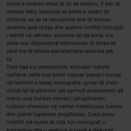
formë e hodhën shtat të dy së bashku. E për të
mësuar këto, besojmë se është e tepërt të
shtojmë, se sa të nevojshme dhe të domos­
doshme janë njohja dhe studimi mirëfilli filologjik
i teks­tit në vet­vete, sido­mos në një kohë, kur
ende nuk disponojmë infor­macion të dorës së
parë me të dhëna dokumentare-arkivore për
ta.
Parë nga kjo perspektivë, shkruesi i këtyre
radhëve, edhe pse është treguar paksa i vonuar
në hartimin e kësaj monografie, synon të zhdri­
villojë në të pikërisht atë qerthull problemesh që
mëton prej kohësh interesi i përgjithshëm
kulturor-shkencor në rrethet intelektuale brenda
dhe jashtë hapësirës shqipfolëse. Duke pasur
mirë­filli një sy­nim të tillë, kjo monografi u
konceptua dhe u realizua si pjesë e dis­kur­sit