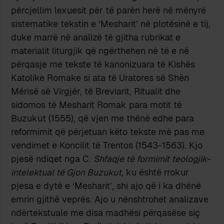
përcjellim lexuesit për të parën herë në mënyrë
sistematike tekstin e ‘Mesharit’ në plo­tësinë e tij,
duke marrë në analizë të gjitha rubrikat e
materialit litur­gjik që ngërthehen në të e në
përqasje me tekste të kanonizuara të Kishës
Katolike Romake si ata të Uratores së Shën
Mërisë së Virgjër, të Bre­via­rit, Ritualit dhe
sidomos të Mesharit Romak para motit të
Buzukut (1555), që vjen me thënë edhe para
reformimit që përjetuan këto tekste më pas me
vendimet e Koncilit të Trentos (1543-1563). Kjo
pjesë ndiqet nga C.
Shfaqje të formimit teologjik-
intelektual
të Gjon Buzukut
, ku është rrokur
pjesa e dytë e ‘Mesharit’, shi ajo që i ka dhënë
emrin gjithë veprës. Ajo u nënshtrohet analizave
ndërtekstuale me disa madhësi përqasëse siç