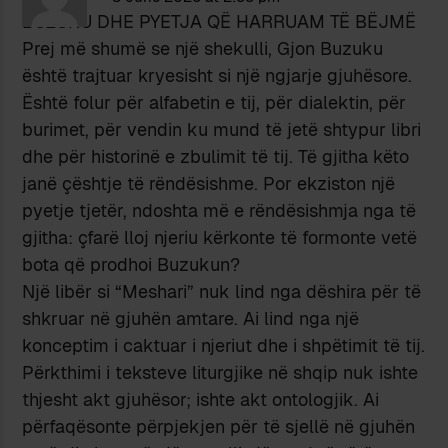
BUZUKU DHE PYETJA QË HARRUAM TË BËJMË
Prej më shumë se një shekulli, Gjon Buzuku
është trajtuar kryesisht si një ngjarje gjuhësore.
Është folur për alfabetin e tij, për dialektin, për
burimet, për vendin ku mund të jetë shtypur libri
dhe për historinë e zbulimit të tij. Të gjitha këto
janë çështje të rëndësishme. Por ekziston një
pyetje tjetër, ndoshta më e rëndësishmja nga të
gjitha: çfarë lloj njeriu kërkonte të formonte vetë
bota që prodhoi Buzukun?
Një libër si “Meshari” nuk lind nga dëshira për të
shkruar në gjuhën amtare. Ai lind nga një
konceptim i caktuar i njeriut dhe i shpëtimit të tij.
Përkthimi i teksteve liturgjike në shqip nuk ishte
thjesht akt gjuhësor; ishte akt ontologjik. Ai
përfaqësonte përpjekjen për të sjellë në gjuhën