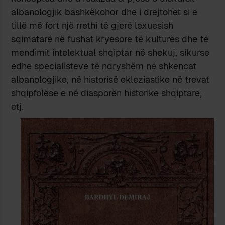
albanologjik bashkëkohor dhe i drejtohet si e
tillë më fort një rrethi të gjerë lexuesish
sqimatarë në fushat kryesore të kulturës dhe të
mendimit intelektual shqiptar në shekuj, sikurse
edhe specialisteve të ndryshëm në shken­cat
alba­no­logjike, në historisë ekleziastike në trevat
shqipfolëse e në diasporën historike shqiptare,
etj.