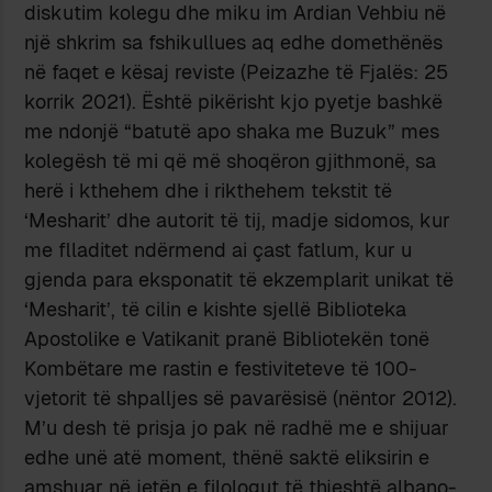
diskutim kolegu dhe miku im Ardian Vehbiu në
një shkrim sa fshikullues aq edhe domethënës
në faqet e kësaj reviste (Peizazhe të Fjalës: 25
korrik 2021). Është pikërisht kjo pyetje bashkë
me ndonjë “batutë apo shaka me Buzuk” mes
kolegësh të mi që më sho­qëron gjithmonë, sa
herë i kthehem dhe i rikthehem tekstit të
‘Mesharit’ dhe autorit të tij, madje sidomos, kur
me flladitet ndërmend ai çast fatlum, kur u
gjenda para eks­ponatit të ekzemplarit unikat të
‘Mesha­rit’, të cilin e kishte sjellë Biblioteka
Apostolike e Vatikanit pranë Biblio­tekën tonë
Kombë­tare me rastin e festi­viteteve të 100-
vjetorit të shpalljes së pavarësisë (nëntor 2012).
M’u desh të prisja jo pak në radhë me e shijuar
edhe unë atë moment, thënë saktë eliksirin e
amshuar në jetën e filologut të thjeshtë albano­