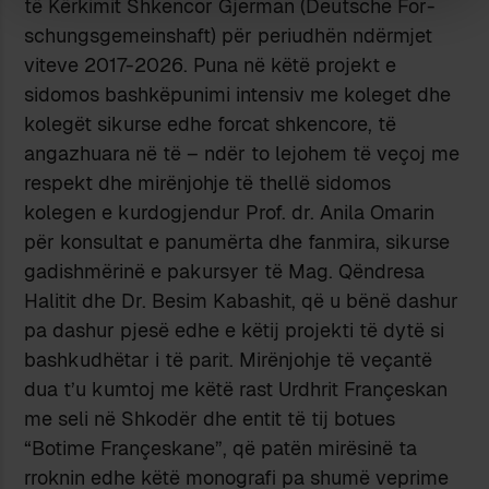
të Kërkimit Shkencor Gjerman (Deutsche For­
schungs­­gemeinshaft) për periudhën ndërmjet
viteve 2017-2026. Puna në këtë projekt e
sidomos bashkë­punimi intensiv me koleget dhe
kolegët sikurse edhe forcat shkencore, të
angazhuara në të – ndër to lejohem të veçoj me
respekt dhe mirënjohje të thellë sidomos
kolegen e kurdo­­gjendur Prof. dr. Anila Omarin
për konsultat e panumërta dhe fan­mira, sikurse
gadishmërinë e pakursyer të Mag. Qëndresa
Halitit dhe Dr. Besim Kabashit, që u bënë dashur
pa dashur pjesë edhe e këtij pro­jekti të dytë si
bashkudhëtar i të parit. Mirënjohje të veçantë
dua t’u kumtoj me këtë rast Urdhrit Françeskan
me seli në Shkodër dhe entit të tij botues
“Botime Françeskane”, që patën mirësinë ta
rroknin edhe këtë monografi pa shumë veprime