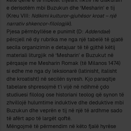
e derisotëm mbi Buzukun dhe ‘Mesharin’ e tij
(Kreu VIII:
Ndikimi kulturor-gjuhësor kroat
–
një
narra­tiv
shkencor-filologjik
).
Pjesa përmbyllëse e punimit (D:
Addendae
)
përcjell në dy rubrika me nga një tabelë të gjatë
secila organizimin e detajuar të të gjithë këtij
materiali liturgjik në ‘Mesharin’ e Buzukut në
përqasje me Mesha­rin Romak (të Milanos 1474)
si edhe me nga dy leksionarë (latinisht, ita­lisht
dhe kroatisht) në secilën syresh. Kjo paraqitje
tabelare shpre­sojmë t’i vijë në ndihmë çdo
studiuesi filolog ose historiani teolog që synon të
zhvillojë hulumtime induktive dhe deduktive mbi
Buzukun dhe veprën e tij në një të ardhme sado
të afërt apo të largët qoftë.
Mëngojmë të përmendim në këto fjalë hyrëse