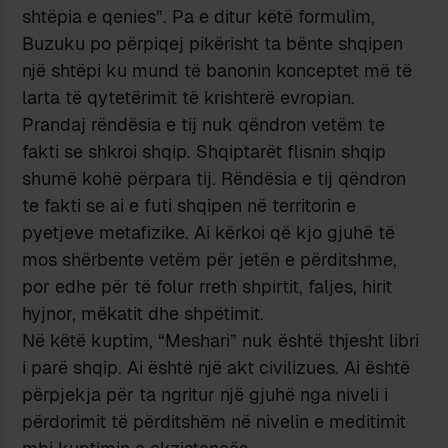
shtëpia e qenies”. Pa e ditur këtë formulim,
Buzuku po përpiqej pikërisht ta bënte shqipen
një shtëpi ku mund të banonin konceptet më të
larta të qytetërimit të krishterë evropian.
Prandaj rëndësia e tij nuk qëndron vetëm te
fakti se shkroi shqip. Shqiptarët flisnin shqip
shumë kohë përpara tij. Rëndësia e tij qëndron
te fakti se ai e futi shqipen në territorin e
pyetjeve metafizike. Ai kërkoi që kjo gjuhë të
mos shërbente vetëm për jetën e përditshme,
por edhe për të folur rreth shpirtit, faljes, hirit
hyjnor, mëkatit dhe shpëtimit.
Në këtë kuptim, “Meshari” nuk është thjesht libri
i parë shqip. Ai është një akt civilizues. Ai është
përpjekja për ta ngritur një gjuhë nga niveli i
përdorimit të përditshëm në nivelin e meditimit