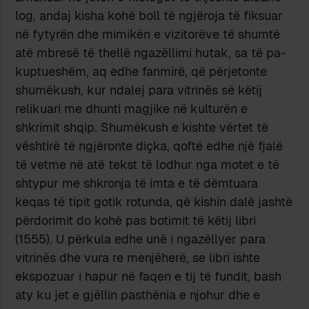
log, andaj kisha kohë boll të ngjëroja të fiksuar
në fytyrën dhe mimi­kën e vizitorëve të shumtë
atë mbresë të thellë ngazëllimi hutak, sa të pa­
kup­tueshëm, aq edhe fanmirë, që përjetonte
shumëkush, kur ndalej para vitrinës së këtij
relikuari me dhunti magjike në kulturën e
shkrimit shqip. Shumëkush e kishte vërtet të
vështirë të ngjëronte diçka, qoftë edhe një fjalë
të vetme në atë tekst të lodhur nga motet e të
shtypur me shkronja të imta e të dëmtuara
keqas të tipit gotik rotunda, që kishin dalë jashtë
përdorimit do kohë pas botimit të këtij libri
(1555). U përkula edhe unë i ngazëllyer para
vitrinës dhe vura re menjëherë, se libri ishte
ekspo­zuar i hapur në faqen e tij të fundit, bash
aty ku jet e gjëllin pasthënia e njohur dhe e